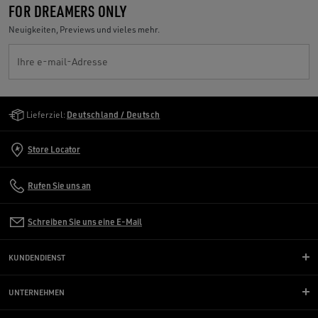
FOR DREAMERS ONLY
Neuigkeiten, Previews und vieles mehr.
Ihre e-mail-Adresse
Golden Goose Services
Lieferziel:
Deutschland / Deutsch
Store Locator
Rufen Sie uns an
Schreiben Sie uns eine E-Mail
KUNDENDIENST
UNTERNEHMEN