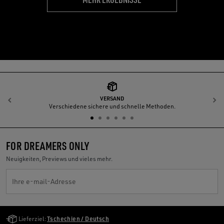
VERSAND
Zurück
W
Verschiedene sichere und schnelle Methoden.
FOR DREAMERS ONLY
Neuigkeiten, Previews und vieles mehr.
Ihre e-mail-Adresse
Golden Goose Services
Lieferziel:
Tschechien / Deutsch