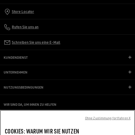
Store Locator
Rufen Sie uns an
Schreiben Sie uns eine E-Mail
KUNDENDIENST
UNTERNEHMEN
NUTZUNGSBEDINGUNGEN
WIR SIND DA, UM IHNEN ZU HELFEN
Verwenden Sie einen Screenreader und haben Schwierigkeiten damit?
Ohne Zustimmung fortfahren X
Kontaktieren Sie uns
COOKIES: WARUM WIR SIE NUTZEN