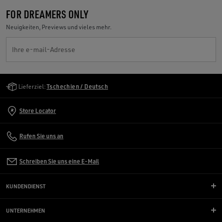
FOR DREAMERS ONLY
Neuigkeiten, Previews und vieles mehr.
Ihre e-mail-Adresse
Golden Goose Services
Lieferziel:
Tschechien / Deutsch
Store Locator
Rufen Sie uns an
Schreiben Sie uns eine E-Mail
KUNDENDIENST
UNTERNEHMEN