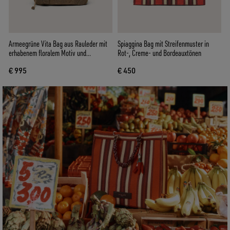
Armeegrüne Vita Bag aus Rauleder mit
Spiaggina Bag mit Streifenmuster in
erhabenem floralem Motiv und
Rot-, Creme- und Bordeauxtönen
silberfarbenen Details
€ 995
€ 450