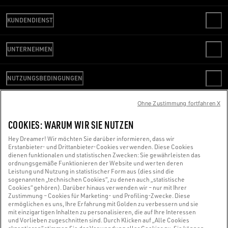
KUNDENDIENST
KONTAKT
UNTERNEHMEN
FAQ
ÜBERPRÜFEN SIE IHRE BESTELLUNG
WE ARE GOLDEN
VERSAND
NUTZUNGSBEDINGUNGEN
ETHIKKODEX
RETOUREN
NACHHALTIGKEIT
VERKAUFSBEDINGUNGEN
ZAHLUNG
Ohne Zustimmung fortfahren X
ARBEITEN SIE FÜR UNS
NUTZUNGSBEDINGUNGEN
GRÖSSENBERATER
WIR SIND DA, UM IHNEN ZU HELFEN
PRESSESTELLE
DATENSCHUTZERKLÄRUNG
COOKIES: WARUM WIR SIE NUTZEN
Verwenden Sie einen Screenreader und haben Schwierigkeiten damit?
COOKIES
Hey Dreamer! Wir möchten Sie darüber informieren, dass wir
COOKIE-EINSTELLUNGEN
Kontaktieren Sie uns
Erstanbieter- und Drittanbieter-Cookies verwenden. Diese Cookies
dienen funktionalen und statistischen Zwecken: Sie gewährleisten das
WHISTLEBLOWING
ordnungsgemäße Funktionieren der Website und werten deren
Leistung und Nutzung in statistischer Form aus (dies sind die
ERKLÄRUNG ZUR BARRIEREFREIHEIT
sogenannten „technischen Cookies“, zu denen auch „statistische
Made with ❤ in Venice.
Cookies“ gehören). Darüber hinaus verwenden wir – nur mit Ihrer
Zustimmung – Cookies für Marketing- und Profiling-Zwecke. Diese
Golden Goose S.p.A. ©2026 - All Rights Reserved.
Weitere Informationen
ermöglichen es uns, Ihre Erfahrung mit Golden zu verbessern und sie
mit einzigartigen Inhalten zu personalisieren, die auf Ihre Interessen
und Vorlieben zugeschnitten sind. Durch Klicken auf „Alle Cookies