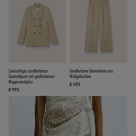
Zweireihiger sandfarbener
Sandfarbene Damenhose aus
Damenblazer mit goldfarbenen
Wollgabardine
Wappenknöpfen
€ 495
aktueller Preis € 495
€ 995
aktueller Preis € 995