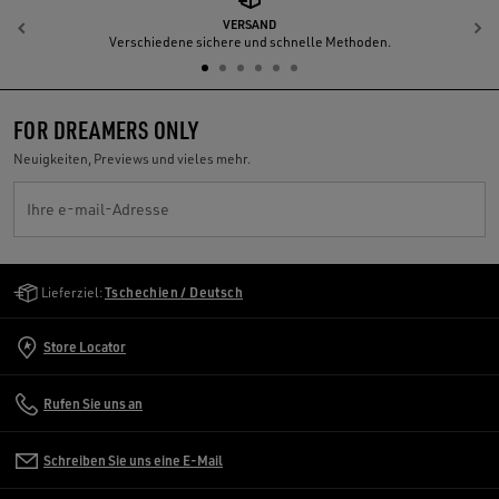
VERSAND
Zurück
W
Verschiedene sichere und schnelle Methoden.
FOR DREAMERS ONLY
Neuigkeiten, Previews und vieles mehr.
Ihre e-mail-Adresse
Golden Goose Services
Lieferziel:
Tschechien / Deutsch
Store Locator
Rufen Sie uns an
Schreiben Sie uns eine E-Mail