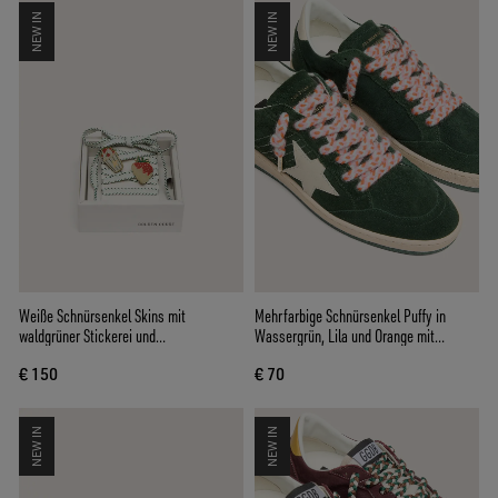
NEW IN
NEW IN
Weiße Schnürsenkel Skins mit
Mehrfarbige Schnürsenkel Puffy in
waldgrüner Stickerei und
Wassergrün, Lila und Orange mit
Erdbeeransteckern
silberfarbenen Details
€ 150
€ 70
NEW IN
NEW IN