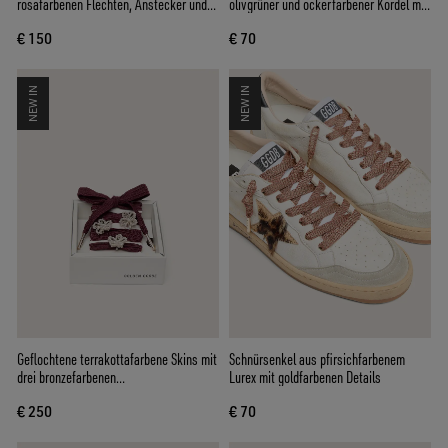
rosafarbenen Flechten, Anstecker und
olivgrüner und ockerfarbener Kordel mit
Applikationen
silberfarbenen Details
€ 150
€ 70
NEW IN
NEW IN
Geflochtene terrakottafarbene Skins mit
Schnürsenkel aus pfirsichfarbenem
drei bronzefarbenen
Lurex mit goldfarbenen Details
Schmuckapplikationen
€ 250
€ 70