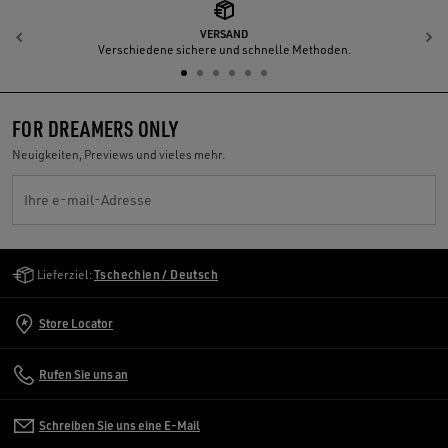
VERSAND
Zurück
W
Verschiedene sichere und schnelle Methoden.
FOR DREAMERS ONLY
Neuigkeiten, Previews und vieles mehr.
Ihre e-mail-Adresse
Golden Goose Services
Lieferziel:
Tschechien / Deutsch
Store Locator
Rufen Sie uns an
Schreiben Sie uns eine E-Mail