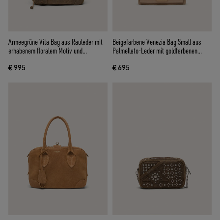
Armeegrüne Vita Bag aus Rauleder mit
Beigefarbene Venezia Bag Small aus
erhabenem floralem Motiv und
Palmellato-Leder mit goldfarbenen
silberfarbenen Details
Details
€ 995
€ 695