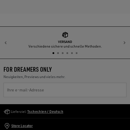
VERSAND
Zurück
W
Verschiedene sichere und schnelle Methoden.
FOR DREAMERS ONLY
Neuigkeiten, Previews und vieles mehr.
Ihre e-mail-Adresse
Golden Goose Services
Lieferziel:
Tschechien / Deutsch
Store Locator