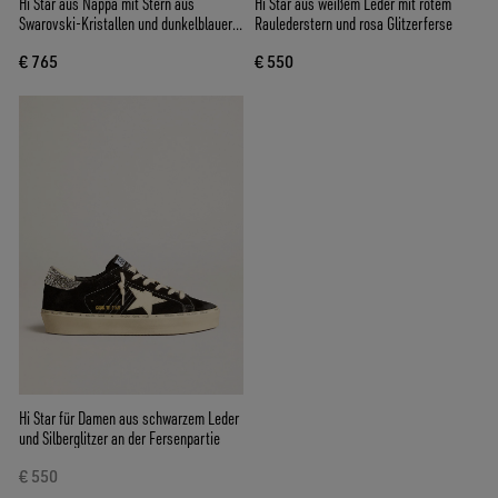
Hi Star aus Nappa mit Stern aus
Hi Star aus weißem Leder mit rotem
Swarovski-Kristallen und dunkelblauer
Raulederstern und rosa Glitzerferse
Lederferse
€ 765
€ 550
Hi Star für Damen aus schwarzem Leder
und Silberglitzer an der Fersenpartie
€ 550