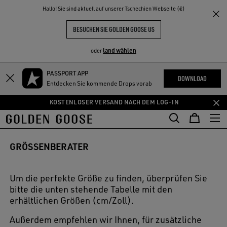
THE
Hallo! Sie sind aktuell auf unserer Tschechien Webseite (€)
NKE
ERLEBNISSE
COMMUNITY
BESUCHEN SIE GOLDEN GOOSE US
land wählen
oder
PASSPORT APP
Zum
Zum
DOWNLOAD
Entdecken Sie kommende Drops vorab
Hauptinhalt
Footer-
springen
Inhalt
KOSTENLOSER VERSAND NACH DEM LOG-IN
springen
GRÖSSENBERATER
Um die perfekte Größe zu finden, überprüfen Sie
bitte die unten stehende Tabelle mit den
erhältlichen Größen (cm/Zoll).
Außerdem empfehlen wir Ihnen, für zusätzliche