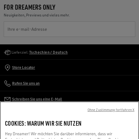
FOR DREAMERS ONLY
Neuigkeiten, Previews und vieles mehr.
Ihre e-mail-Adresse
Golden Goose Services
Lieferziel:
Tschechien / Deutsch
Store Locator
Rufen Sie uns an
Schreiben Sie uns eine E-Mail
Ohne Zustimmung fortfahren X
KUNDENDIENST
COOKIES: WARUM WIR SIE NUTZEN
UNTERNEHMEN
Hey Dreamer! Wir möchten Sie darüber informieren, dass wir