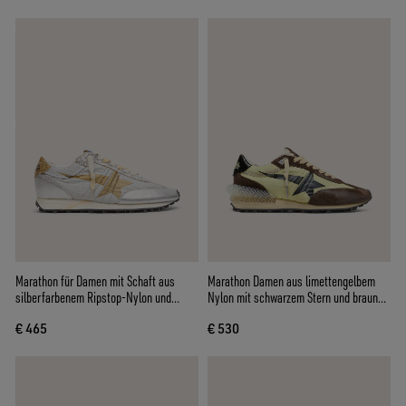
Marathon für Damen mit Schaft aus
Marathon Damen aus limettengelbem
silberfarbenem Ripstop-Nylon und
Nylon mit schwarzem Stern und braunen
goldfarbenem Stern
Rauledereinsätzen
€ 465
€ 530