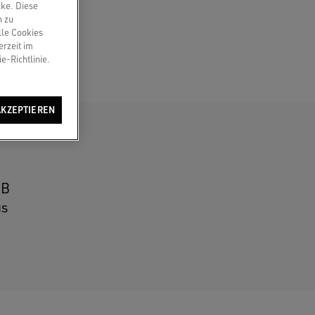
cke. Diese
n zu
lle Cookies
erzeit im
e-Richtlinie.
AKZEPTIEREN
1B
us