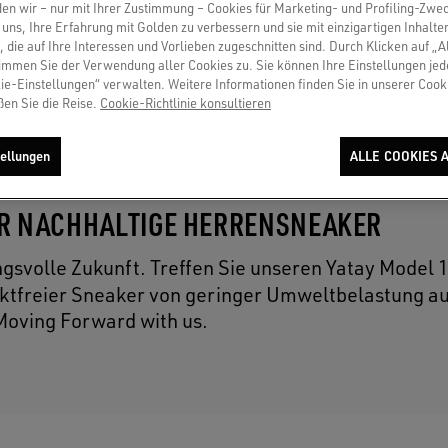
en wir – nur mit Ihrer Zustimmung – Cookies für Marketing- und Profiling-Zwe
uns, Ihre Erfahrung mit Golden zu verbessern und sie mit einzigartigen Inhalte
, die auf Ihre Interessen und Vorlieben zugeschnitten sind. Durch Klicken auf „A
immen Sie der Verwendung aller Cookies zu. Sie können Ihre Einstellungen jed
ie-Einstellungen“ verwalten. Weitere Informationen finden Sie in unserer Cooki
ßen Sie die Reise.
Cookie-Richtlinie konsultieren
ellungen
ALLE COOKIES 
ER NACHHALTIGE HERRENSNEAKER
ngsvolle Zukunft. Treffen Sie unseren Yatay Model 
duktfreier Sneaker von geringer Umweltbelastung a
Moving Forward with us.