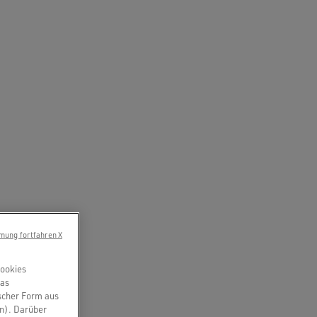
mung fortfahren X
Cookies
das
scher Form aus
en). Darüber