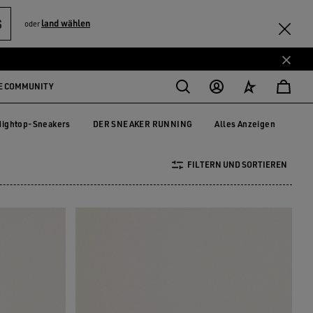
S
land wählen
oder
E COMMUNITY
Hightop-Sneakers
DER SNEAKER RUNNING
Alles Anzeigen
Hightop-Sneakers
DER SNEAKER RUNNING
FILTERN UND SORTIEREN