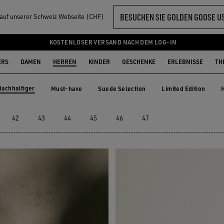
BESUCHEN SIE GOLDEN GOOSE U
l auf unserer Schweiz Webseite (CHF)
ERREN
KOSTENLOSER VERSAND NACH DEM LOG-IN
ERS
DAMEN
HERREN
KINDER
GESCHENKE
ERLEBNISSE
TH
Nachhaltiger
Must-have
Suede Selection
Limited Edition
Must-have
Suede Selection
Limited Edition
ltiger
42
43
44
45
46
47