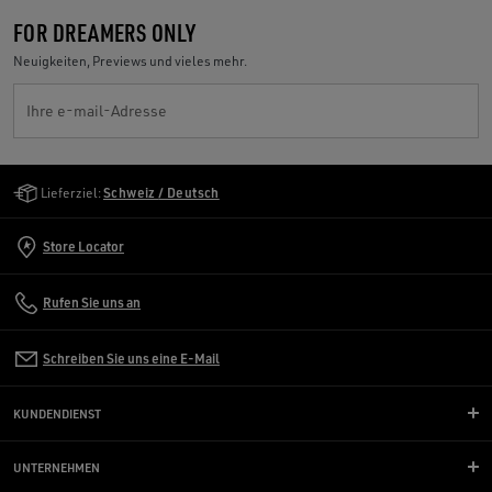
FOR DREAMERS ONLY
Neuigkeiten, Previews und vieles mehr.
Ihre e-mail-Adresse
Golden Goose Services
Lieferziel:
Schweiz / Deutsch
Store Locator
Rufen Sie uns an
Schreiben Sie uns eine E-Mail
KUNDENDIENST
UNTERNEHMEN