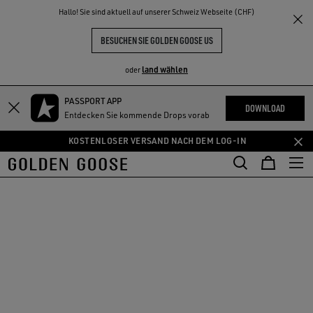
THE
Hallo! Sie sind aktuell auf unserer Schweiz Webseite (CHF)
NKE
ERLEBNISSE
COMMUNITY
BESUCHEN SIE GOLDEN GOOSE US
land wählen
oder
PASSPORT APP
Zum
Zum
DOWNLOAD
Entdecken Sie kommende Drops vorab
Hauptinhalt
Footer-
springen
Inhalt
KOSTENLOSER VERSAND NACH DEM LOG-IN
springen