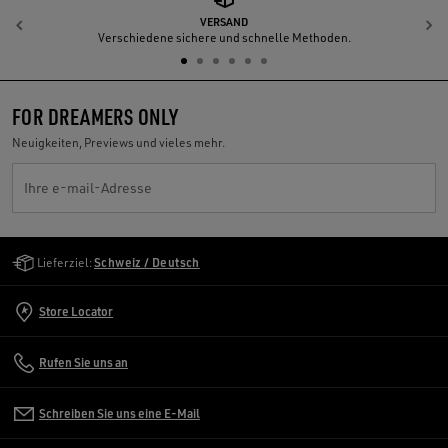
VERSAND
Zurück
W
Verschiedene sichere und schnelle Methoden.
FOR DREAMERS ONLY
Neuigkeiten, Previews und vieles mehr.
Ihre e-mail-Adresse
Golden Goose Services
Lieferziel:
Schweiz / Deutsch
Store Locator
Rufen Sie uns an
Schreiben Sie uns eine E-Mail