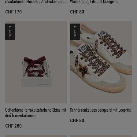
rosafarbenen Flechten, Anstecker und
Wassergrün, Lila und Orange mit
Applikationen
silberfarbenen Details
CHF 170
CHF 80
NEW IN
NEW IN
Geflochtene terrakottafarbene Skins mit
Schnürsenkel aus Jacquard mit Leoprint
drei bronzefarbenen
CHF 80
Schmuckapplikationen
CHF 280