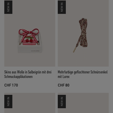
NEW IN
NEW IN
Skins aus Wolle in Salbeigrün mit drei
Mehrfarbige geflochtener Schnürsenkel
Schmuckapplikationen
mit Lurex
CHF 170
CHF 80
NEW IN
NEW IN