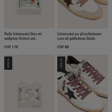
Weiße Schnürsenkel Skins mit
Schnürsenkel aus pfirsichfarbenem
waldgrüner Stickerei und
Lurex mit goldfarbenen Details
Erdbeeransteckern
CHF 170
CHF 80
NEW IN
NEW IN