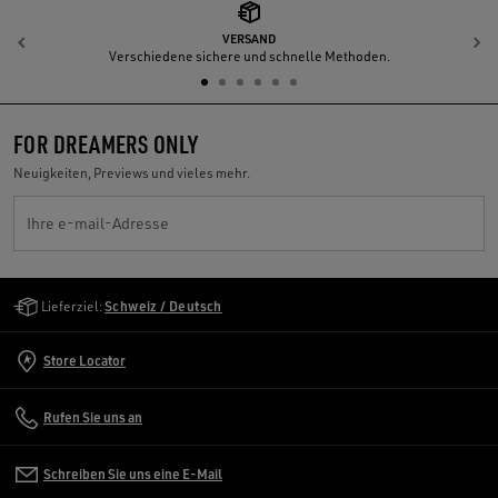
VERSAND
Zurück
W
Verschiedene sichere und schnelle Methoden.
FOR DREAMERS ONLY
Neuigkeiten, Previews und vieles mehr.
Ihre e-mail-Adresse
Golden Goose Services
Lieferziel:
Schweiz / Deutsch
Store Locator
Rufen Sie uns an
Schreiben Sie uns eine E-Mail