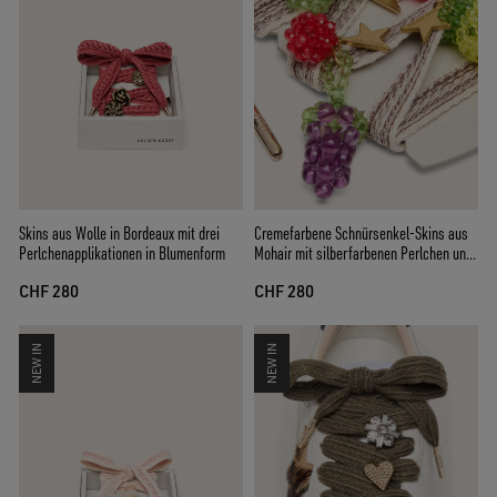
Cremefarbene Schnürsenkel-Skins aus
Skins aus Wolle in Bordeaux mit drei
Mohair mit silberfarbenen Perlchen und
Perlchenapplikationen in Blumenform
drei Ansteckern
CHF 280
CHF 280
NEW IN
NEW IN