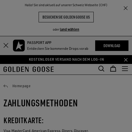
THE
Hallo! Sie sind aktuell auf unserer Schweiz Webseite (CHF)
NKE
ERLEBNISSE
COMMUNITY
BESUCHEN SIE GOLDEN GOOSE US
land wählen
oder
PASSPORT APP
Zum
Zum
DOWNLOAD
Entdecken Sie kommende Drops vorab
Hauptinhalt
Footer-
springen
Inhalt
KOSTENLOSER VERSAND NACH DEM LOG-IN
springen
Zahlungen
Homepage
ZAHLUNGSMETHODEN
KREDITKARTE:
Visa, MasterCard, American Express, Diners, Discover.