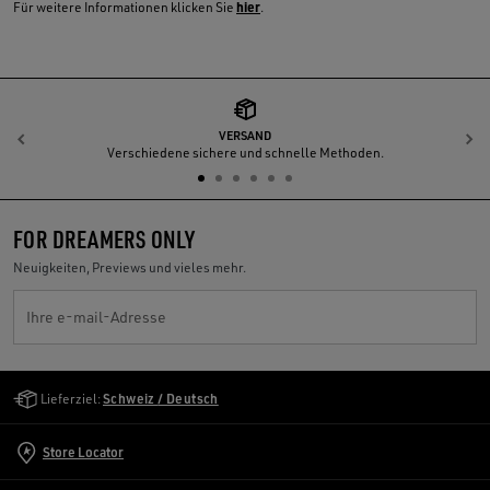
hier
Für weitere Informationen klicken Sie
.
VERSAND
Zurück
W
Verschiedene sichere und schnelle Methoden.
FOR DREAMERS ONLY
Neuigkeiten, Previews und vieles mehr.
Ihre e-mail-Adresse
Golden Goose Services
Lieferziel:
Schweiz / Deutsch
Store Locator