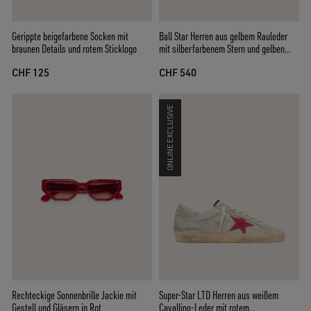
Gerippte beigefarbene Socken mit
Ball Star Herren aus gelbem Rauleder
braunen Details und rotem Sticklogo
mit silberfarbenem Stern und gelben
Mesh-Einsätzen
CHF 125
CHF 540
ONLINE EXCLUSIVE
Rechteckige Sonnenbrille Jackie mit
Super-Star LTD Herren aus weißem
Gestell und Gläsern in Rot
Cavallino-Leder mit rotem