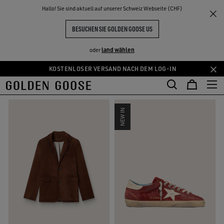
THE
Hallo! Sie sind aktuell auf unserer Schweiz Webseite (CHF)
Herren
Herbst/Winter-Kollektion
NKE
ERLEBNISSE
COMMUNITY
NEUE KOLLEKTION HERREN
BESUCHEN SIE GOLDEN GOOSE US
44 PRODUKTE
land wählen
oder
KOSTENLOSER VERSAND NACH DEM LOG-IN
Zum
Zum
FILTERN UND SORTIEREN
Hauptinhalt
Footer-
springen
Inhalt
springen
NEW IN