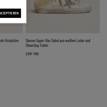
AKZEPTIEREN
ski-Kristallen
Damen Super-Star Sabot aus weißem Leder und
Shearling-Futter
CHF 705