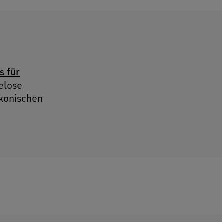
s für
helose
ikonischen