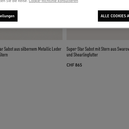
ßen Sie die Reise.
Cookie-Richtlinie konsultieren
ellungen
ALLE COOKIES 
r Sabot aus silbernem Metallic Leder
Super-Star Sabot mit Stern aus Swarov
Stern
und Shearlingfutter
CHF 865