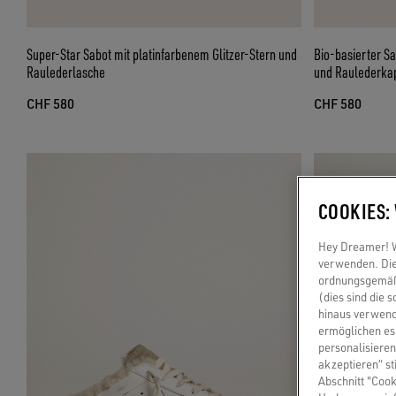
Super-Star Sabot mit platinfarbenem Glitzer-Stern und
Bio-basierter Sa
Raulederlasche
und Raulederka
CHF 580
CHF 580
COOKIES:
Hey Dreamer! Wi
verwenden. Die
ordnungsgemäße
(dies sind die 
hinaus verwend
ermöglichen es 
personalisieren
akzeptieren“ st
Abschnitt "Cook