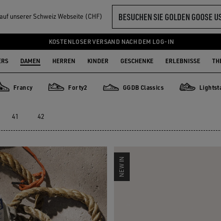
BESUCHEN SIE GOLDEN GOOSE U
l auf unserer Schweiz Webseite (CHF)
R DAMEN
KOSTENLOSER VERSAND NACH DEM LOG-IN
ERS
DAMEN
HERREN
KINDER
GESCHENKE
ERLEBNISSE
TH
Francy
Forty2
GGDB Classics
Lightst
rancy
Forty2
GGDB Classics
Lightstar
41
42
NEW IN