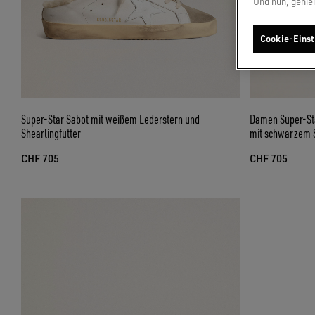
Und nun, genie
Cookie-Einst
Super-Star Sabot mit weißem Lederstern und
Damen Super-Sta
Shearlingfutter
mit schwarzem 
CHF 705
CHF 705