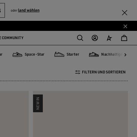
S
land wählen
oder
E COMMUNITY
ar
Space-Star
Starter
Nachhaltiger
M
M
Space-Star
Starter
Nachhaltiger
FILTERN UND SORTIEREN
NEW IN