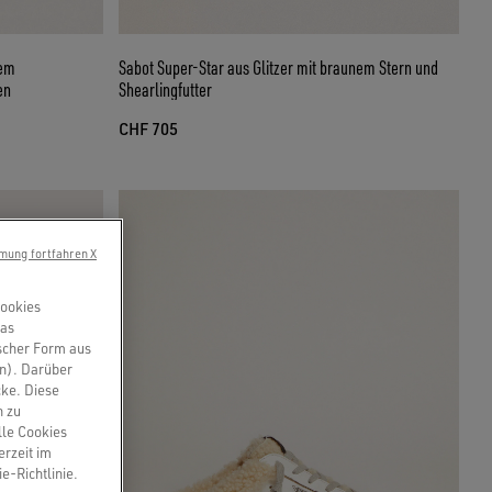
uem
Sabot Super-Star aus Glitzer mit braunem Stern und
en
Shearlingfutter
CHF 705
mung fortfahren X
Cookies
das
scher Form aus
en). Darüber
cke. Diese
n zu
lle Cookies
erzeit im
e-Richtlinie.