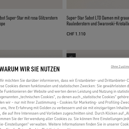
bot Super-Star mit rosa Glitzerstern
Super-Star Sabot LTD Damen mit gra
ppe
Raulederstern und Swarovski-Kristall
CHF 1.110
SWAROVSKI CRYSTALS
 WARUM WIR SIE NUTZEN
Ohne Zustim
r möchten Sie darüber informieren, dass wir Erstanbieter- und Drittanbieter-
se Cookies dienen funktionalen und statistischen Zwecken: Sie gewährleisten 
 Funktionieren der Website und werten deren Leistung und Nutzung in statisti
sogenannten „technischen Cookies“, zu denen auch „statistische Cookies“ gehör
en wir – nur mit Ihrer Zustimmung – Cookies für Marketing- und Profiling-Zwe
uns, Ihre Erfahrung mit Golden zu verbessern und sie mit einzigartigen Inhalte
, die auf Ihre Interessen und Vorlieben zugeschnitten sind. Durch Klicken auf „A
immen Sie der Verwendung aller Cookies zu. Sie können Ihre Einstellungen jed
ie-Einstellungen“ verwalten. Weitere Informationen finden Sie in unserer Cooki