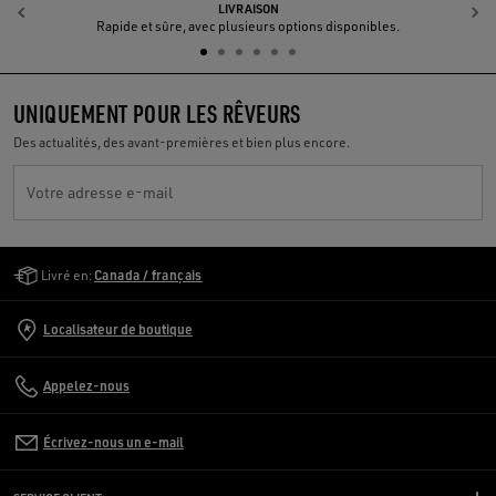
LIVRAISON
Précédent
S
Rapide et sûre, avec plusieurs options disponibles.
UNIQUEMENT POUR LES RÊVEURS
Des actualités, des avant-premières et bien plus encore.
Votre adresse e-mail
Golden Goose Services
Livré en:
Canada / français
Localisateur de boutique
Appelez-nous
Écrivez-nous un e-mail