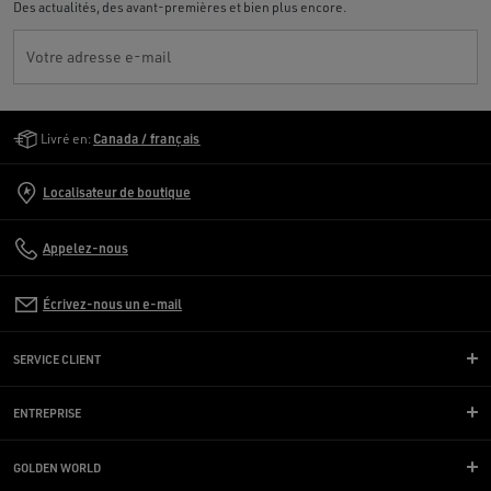
Des actualités, des avant-premières et bien plus encore.
Votre adresse e-mail
Golden Goose Services
Livré en:
Canada / français
Localisateur de boutique
Appelez-nous
Écrivez-nous un e-mail
SERVICE CLIENT
ENTREPRISE
GOLDEN WORLD