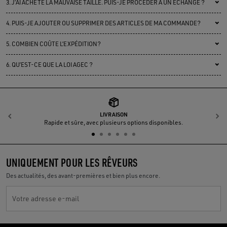
3.
J’AI ACHETÉ LA MAUVAISE TAILLE. PUIS-JE PROCÉDER À UN ÉCHANGE ?
4.
PUIS-JE AJOUTER OU SUPPRIMER DES ARTICLES DE MA COMMANDE?
5.
COMBIEN COÛTE L’EXPÉDITION?
6.
QU’EST-CE QUE LA LOI AGEC ?
LIVRAISON
Précédent
S
Rapide et sûre, avec plusieurs options disponibles.
UNIQUEMENT POUR LES RÊVEURS
Des actualités, des avant-premières et bien plus encore.
Votre adresse e-mail