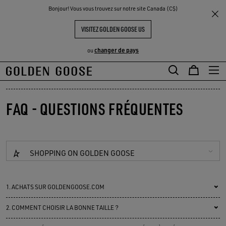
THE
Bonjour! Vous vous trouvez sur notre site Canada (C$)
UX
EXPÉRIENCES
COMMUNITY
VISITEZ GOLDEN GOOSE US
changer de pays
ou
Aller
Aller
au
au
contenu
contenu
FAQ - QUESTIONS FRÉQUENTES
principal
du
pied
de
page
SHOPPING ON GOLDEN GOOSE
1.
ACHATS SUR GOLDENGOOSE.COM
2.
COMMENT CHOISIR LA BONNE TAILLE ?