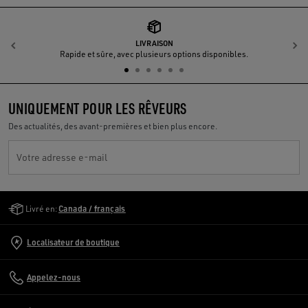
LIVRAISON
Précédent
S
Rapide et sûre, avec plusieurs options disponibles.
UNIQUEMENT POUR LES RÊVEURS
Des actualités, des avant-premières et bien plus encore.
Votre adresse e-mail
Golden Goose Services
Livré en:
Canada / français
Localisateur de boutique
Appelez-nous