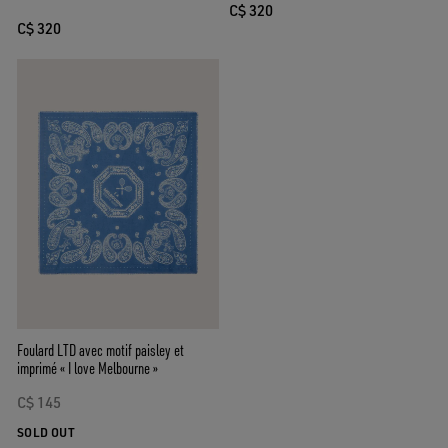
C$ 320
C$ 320
Foulard LTD avec motif paisley et
imprimé « I love Melbourne »
C$ 145
SOLD OUT