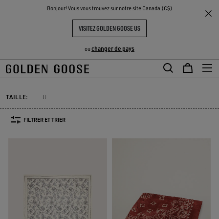
THE
Bonjour! Vous vous trouvez sur notre site Canada (C$)
Homme
Accessoires
Foulards et écharpes
UX
EXPÉRIENCES
COMMUNITY
FOULARDS & ÉCHARPES HOMME
VISITEZ GOLDEN GOOSE US
7 PRODUITS
changer de pays
ou
Chapeaux
Lunettes
Bijoux
Foulards et écharpes
Tout Voir
Aller
Aller
Chapeaux
Lunettes
Bijoux
Foulards et écharpes
au
au
contenu
contenu
TAILLE:
U
principal
du
pied
FILTRER ET TRIER
de
page