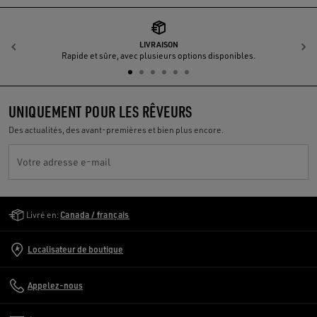
LIVRAISON
Précédent
S
Rapide et sûre, avec plusieurs options disponibles.
UNIQUEMENT POUR LES RÊVEURS
Des actualités, des avant-premières et bien plus encore.
Votre adresse e-mail
Golden Goose Services
Livré en:
Canada / français
Localisateur de boutique
Appelez-nous