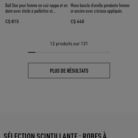
Ball Star pour femme en cuir nappa et en
Mono boucle d’oreille pendante femme
daim avec étoile à paillettes et
or ancien avec cristaux appliqués
contrefort noir
C$ 815
C$ 440
12
produits sur 131
PLUS DE RÉSULTATS
SÉLECTION SCINTILLANTE : ROBES À