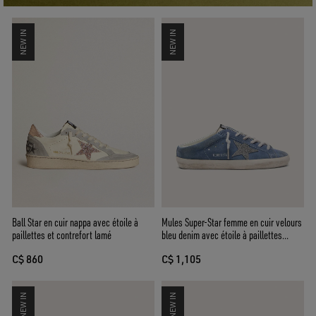
NEW IN
NEW IN
Ball Star en cuir nappa avec étoile à
Mules Super-Star femme en cuir velours
paillettes et contrefort lamé
bleu denim avec étoile à paillettes
argentées
C$ 860
C$ 1,105
NEW IN
NEW IN