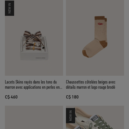
NEW IN
Lacets Skins rayés dans les tons du
Chaussettes côtelées beiges avec
marron avec applications en perles en
détails marron et logo rouge brodé
forme de fleur
C$ 460
C$ 180
NEW IN