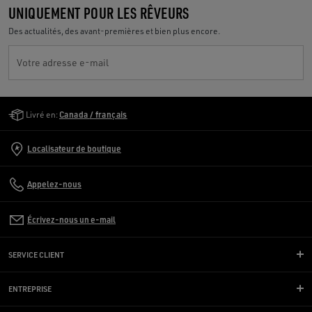
UNIQUEMENT POUR LES RÊVEURS
Des actualités, des avant-premières et bien plus encore.
Votre adresse e-mail
Golden Goose Services
Livré en:
Canada / français
Localisateur de boutique
Appelez-nous
Écrivez-nous un e-mail
SERVICE CLIENT
ENTREPRISE