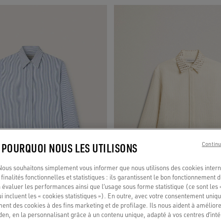
: POURQUOI NOUS LES UTILISONS
Continu
us souhaitons simplement vous informer que nous utilisons des cookies interne
finalités fonctionnelles et statistiques : ils garantissent le bon fonctionnement d
 évaluer les performances ainsi que l’usage sous forme statistique (ce sont les 
ui incluent les « cookies statistiques »). En outre, avec votre consentement uni
ment des cookies à des fins marketing et de profilage. Ils nous aident à améliore
en, en la personnalisant grâce à un contenu unique, adapté à vos centres d’intér