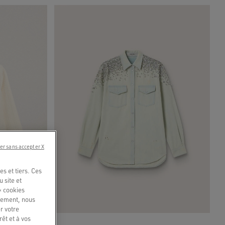
er sans accepter X
s et tiers. Ces
u site et
« cookies
quement, nous
r votre
êt et à vos