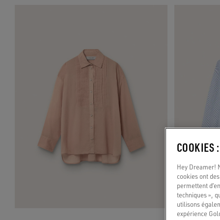
COOKIES 
Hey Dreamer! No
cookies ont des 
permettent d’en
techniques », q
utilisons égale
expérience Gold