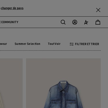
changer de pays
u
E COMMUNITY
ewear
Summer Selection
Tout Voir
FILTRER ET TRIER
vewear
Summer Selection