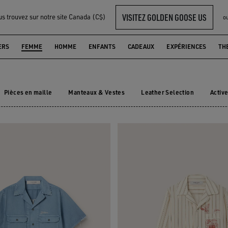
VISITEZ GOLDEN GOOSE US
us trouvez sur notre site Canada (C$)
o
FEMME
ERS
FEMME
HOMME
ENFANTS
CADEAUX
EXPÉRIENCES
TH
Pièces en maille
Manteaux & Vestes
Leather Selection
Activ
Pièces en maille
Manteaux & Vestes
Leather Selection
Acti