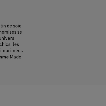
tin de soie
chemises se
univers
hics, les
s imprimées
emme
Made