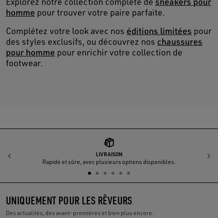
Explorez notre collection complète de
sneakers pour
homme
pour trouver votre paire parfaite.
Complétez votre look avec nos
éditions limitées
pour
des styles exclusifs, ou découvrez nos
chaussures
pour homme
pour enrichir votre collection de
footwear.
LIVRAISON
Précédent
S
Rapide et sûre, avec plusieurs options disponibles.
UNIQUEMENT POUR LES RÊVEURS
Des actualités, des avant-premières et bien plus encore.