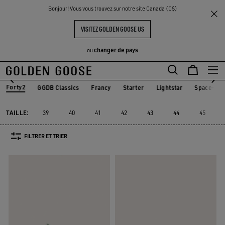
THE
Bonjour! Vous vous trouvez sur notre site Canada (C$)
Homme
Sneakers
Forty2
UX
EXPÉRIENCES
COMMUNITY
FORTY2 HOMME
VISITEZ GOLDEN GOOSE US
8 PRODUITS
changer de pays
ou
Aller
Aller
au
au
Forty2
GGDB Classics
Francy
Starter
Lightstar
Space-Sta
GGDB Classics
Francy
Starter
Lightstar
Space-S
Forty2
contenu
contenu
principal
du
TAILLE:
39
40
41
42
43
44
45
pied
de
FILTRER ET TRIER
page