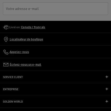
Votre adresse e-mail
Golden Goose Services
Livré en:
Canada / français
Localisateur de boutique
Appelez-nous
Écrivez-nous un e-mail
SERVICE CLIENT
ENTREPRISE
GOLDEN WORLD