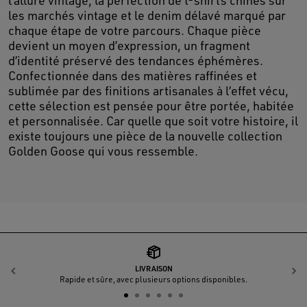
l’allure vintage, la perfection de t-shirts chinés sur
les marchés vintage et le denim délavé marqué par
chaque étape de votre parcours. Chaque pièce
devient un moyen d’expression, un fragment
d’identité préservé des tendances éphémères.
Confectionnée dans des matières raffinées et
sublimée par des finitions artisanales à l’effet vécu,
cette sélection est pensée pour être portée, habitée
et personnalisée. Car quelle que soit votre histoire, il
existe toujours une pièce de la nouvelle collection
Golden Goose qui vous ressemble.
LIVRAISON
Précédent
S
Rapide et sûre, avec plusieurs options disponibles.