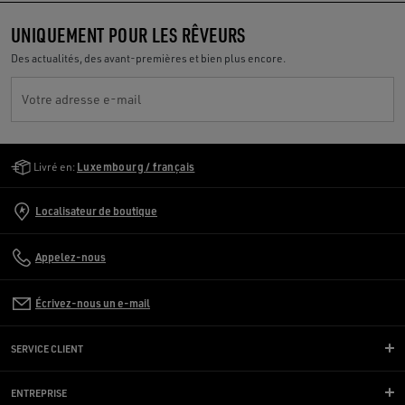
UNIQUEMENT POUR LES RÊVEURS
Des actualités, des avant-premières et bien plus encore.
Votre adresse e-mail
Golden Goose Services
Livré en:
Luxembourg / français
Localisateur de boutique
Appelez-nous
Écrivez-nous un e-mail
SERVICE CLIENT
ENTREPRISE