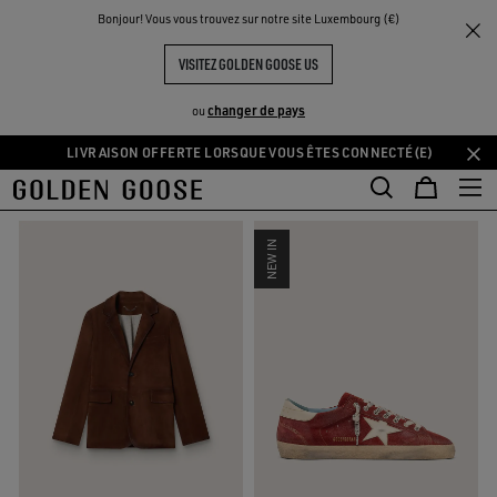
THE
Bonjour! Vous vous trouvez sur notre site Luxembourg (€)
Homme
Collection Automne-Hiver
UX
EXPÉRIENCES
COMMUNITY
NOUVELLE COLLECTION HOMME
VISITEZ GOLDEN GOOSE US
44 PRODUITS
changer de pays
ou
LIVRAISON OFFERTE LORSQUE VOUS ÊTES CONNECTÉ(E)
Aller
Aller
FILTRER ET TRIER
au
au
contenu
contenu
principal
du
NEW IN
pied
de
page