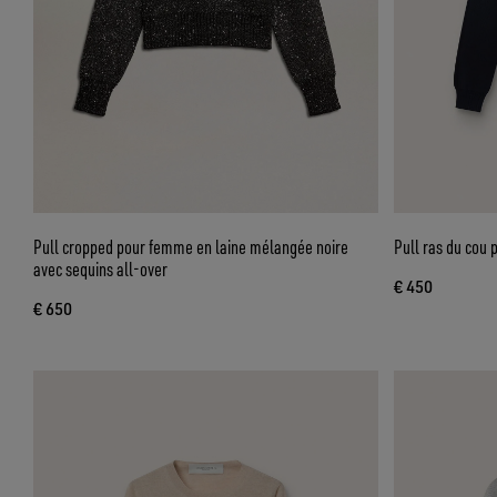
Pull cropped pour femme en laine mélangée noire
Pull ras du cou
avec sequins all-over
€ 450
€ 650