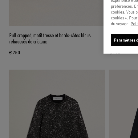
expérience Gold
préférences. En
cookies. Vous p
cookies ». Pour 
du voyage.
Poli
Pull cropped, motif tressé et bords-côtes bleus
Pull cropped ras
Paramètres d
rehaussés de cristaux
all-over
€ 750
€ 995