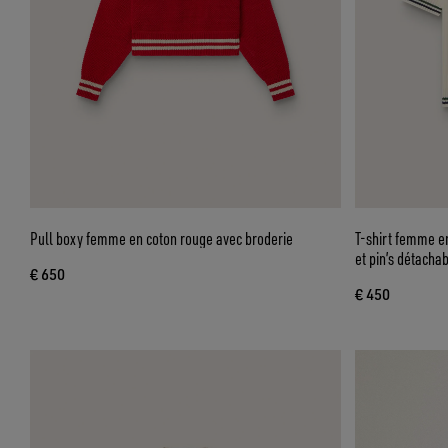
Pull boxy femme en coton rouge avec broderie
T-shirt femme e
et pin’s détacha
€ 650
€ 450