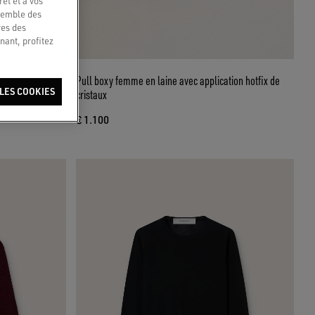
êt et à vos
nsemble des
res des
nant, profitez
ption « Golden »
Pull boxy femme en laine avec application hotfix de
LES COOKIES
cristaux
€ 1.100