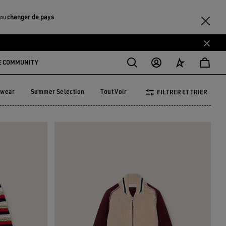
changer de pays
ou
E COMMUNITY
ewear
Summer Selection
Tout Voir
FILTRER ET TRIER
vewear
Summer Selection