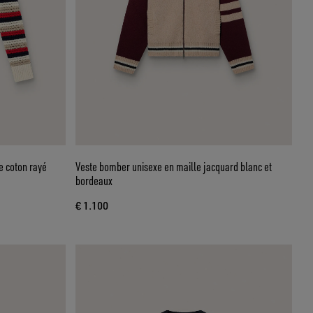
e coton rayé
Veste bomber unisexe en maille jacquard blanc et
bordeaux
€ 1.100