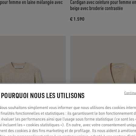
 pour femme en laine mélangée avec
Cardigan avec ceinture pour femme e
beige avec broderie contrastée
€ 1.590
: POURQUOI NOUS LES UTILISONS
Continu
us souhaitons simplement vous informer que nous utilisons des cookies interne
finalités fonctionnelles et statistiques : ils garantissent le bon fonctionnement d
 évaluer les performances ainsi que l’usage sous forme statistique (ce sont les 
ui incluent les « cookies statistiques »). En outre, avec votre consentement uni
ment des cookies à des fins marketing et de profilage. Ils nous aident à améliore