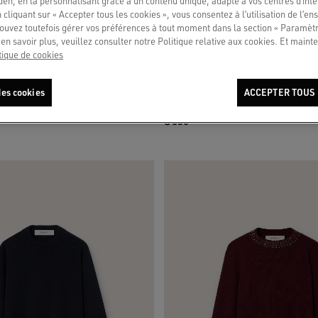
en, en la personnalisant grâce à un contenu unique, adapté à vos centres d’intér
 cliquant sur « Accepter tous les cookies », vous consentez à l’utilisation de l’e
ouvez toutefois gérer vos préférences à tout moment dans la section « Paramèt
en savoir plus, veuillez consulter notre Politique relative aux cookies. Et mainte
tique de cookies
-du-cou en laine beige avec cristaux
Cardigan beige pour femme avec inscri
es cookies
ACCEPTER TOUS 
dans le dos
€ 650