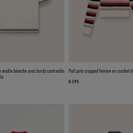
n maille blanche avec bords contrastés
Pull polo cropped femme en crochet d
ble
€ 595