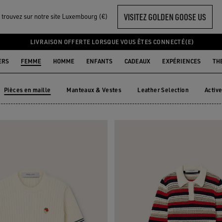
VISITEZ GOLDEN GOOSE US
 trouvez sur notre site Luxembourg (€)
EMME
LIVRAISON OFFERTE LORSQUE VOUS ÊTES CONNECTÉ(E)
ERS
FEMME
HOMME
ENFANTS
CADEAUX
EXPÉRIENCES
TH
Pièces en maille
Manteaux & Vestes
Leather Selection
Activ
Manteaux & Vestes
Leather Selection
Acti
Pièces en maille