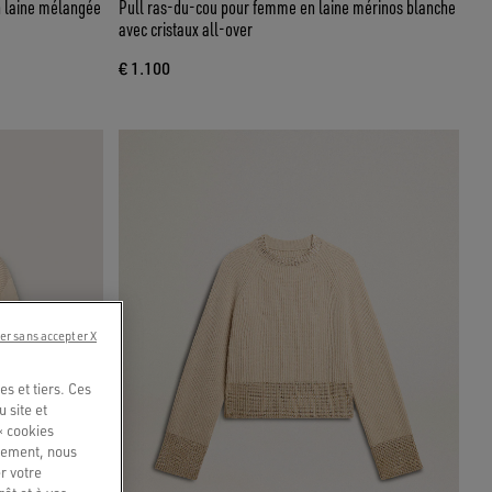
n laine mélangée
Pull ras-du-cou pour femme en laine mérinos blanche
avec cristaux all-over
€ 1.100
er sans accepter X
s et tiers. Ces
u site et
« cookies
quement, nous
r votre