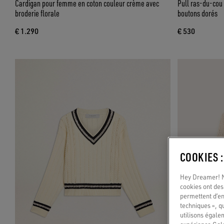
Cardigan pour femme en coton couleur crème avec
Pull ras-du-cou
broderie florale
boutons dorés
€ 1.290
€ 530
COOKIES 
Hey Dreamer! No
cookies ont des 
permettent d’en
techniques », q
utilisons égale