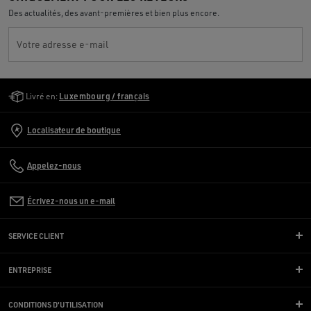
Des actualités, des avant-premières et bien plus encore.
Votre adresse e-mail
Golden Goose Services
Livré en:
Luxembourg / français
Localisateur de boutique
Appelez-nous
Écrivez-nous un e-mail
SERVICE CLIENT
ENTREPRISE
CONDITIONS D'UTILISATION