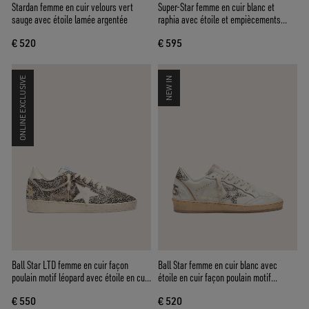
Stardan femme en cuir velours vert
Super-Star femme en cuir blanc et
sauge avec étoile lamée argentée
raphia avec étoile et empiècements
brique
€ 520
€ 595
ONLINE EXCLUSIVE
NEW IN
Ball Star LTD femme en cuir façon
Ball Star femme en cuir blanc avec
poulain motif léopard avec étoile en cuir
étoile en cuir façon poulain motif
crème
léopard zébré
€ 550
€ 520