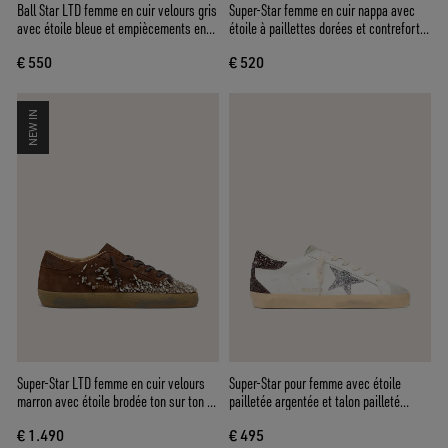
Ball Star LTD femme en cuir velours gris
Super-Star femme en cuir nappa avec
avec étoile bleue et empiècements en
étoile à paillettes dorées et contrefort à
crochet couleur crème
paillettes noires
€ 550
€ 520
NEW IN
Super-Star LTD femme en cuir velours
Super-Star pour femme avec étoile
marron avec étoile brodée ton sur ton et
pailletée argentée et talon pailleté
strass argentés
marron
€ 1.490
€ 495