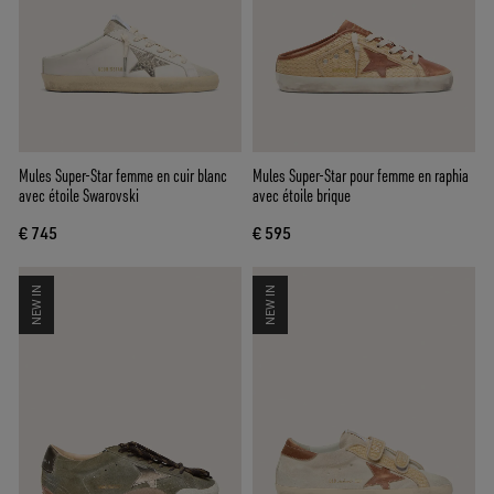
Mules Super-Star femme en cuir blanc
Mules Super-Star pour femme en raphia
avec étoile Swarovski
avec étoile brique
€ 745
€ 595
NEW IN
NEW IN