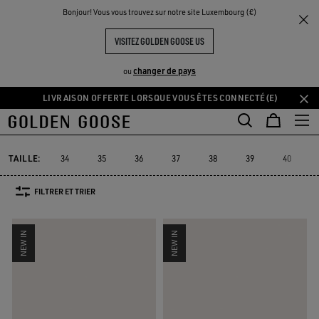
THE
Bonjour! Vous vous trouvez sur notre site Luxembourg (€)
Femme
Sneakers
UX
EXPÉRIENCES
COMMUNITY
BASKETS DE LUXE FEMME
VISITEZ GOLDEN GOOSE US
555 PRODUITS
changer de pays
ou
LIVRAISON OFFERTE LORSQUE VOUS ÊTES CONNECTÉ(E)
Aller
Aller
au
au
Super-Star
Ball Star
Marathon Speed
Marathon
True-Star
Super-Star
Ball Star
Marathon Speed
Marathon
True-Star
contenu
contenu
principal
du
TAILLE:
34
35
36
37
38
39
40
pied
de
FILTRER ET TRIER
page
NEW IN
NEW IN