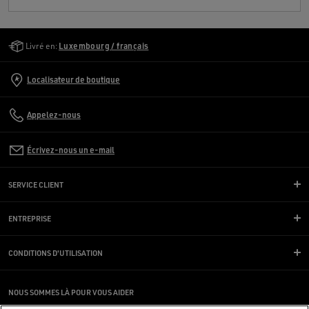
Golden Goose Services
Livré en:
Luxembourg / français
Localisateur de boutique
Appelez-nous
Écrivez-nous un e-mail
SERVICE CLIENT
ENTREPRISE
CONDITIONS D'UTILISATION
NOUS SOMMES LÀ POUR VOUS AIDER
Vous utilisez un lecteur d’écran et vous rencontrez des difficultés ?