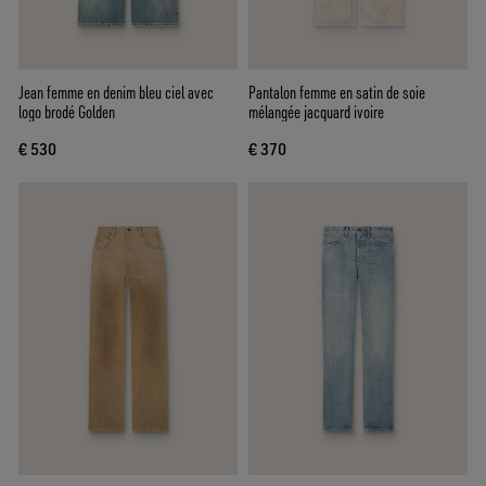
Jean femme en denim bleu ciel avec
Pantalon femme en satin de soie
logo brodé Golden
mélangée jacquard ivoire
€ 530
€ 370