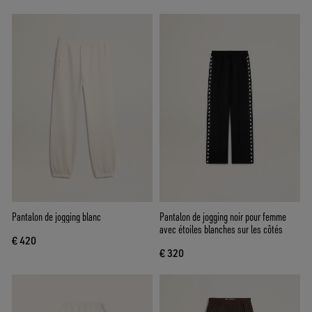
Pantalon de jogging blanc
Pantalon de jogging noir pour femme
avec étoiles blanches sur les côtés
€ 420
€ 320