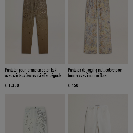
Pantalon pour femme en coton kaki
Pantalon de jogging multicolore pour
avec cristaux Swarovski effet dégradé
femme avec imprimé floral
€ 1.350
€ 450