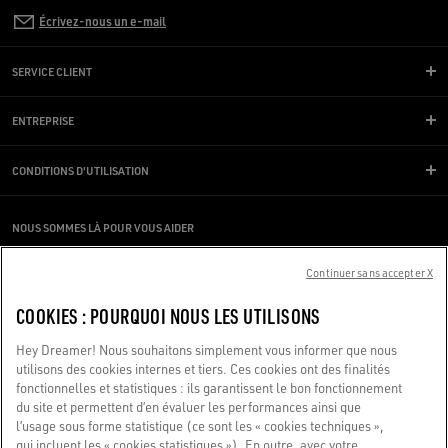
Écrivez-nous un e-mail
SERVICE CLIENT
ENTREPRISE
CONDITIONS D'UTILISATION
NOUS SOMMES LÀ POUR VOUS AIDER
Vous utilisez un lecteur d’écran et vous rencontrez des difficultés ?
Continuer sans accepter X
Contactez-nous
COOKIES : POURQUOI NOUS LES UTILISONS
Made with ❤ in Venice.
Hey Dreamer! Nous souhaitons simplement vous informer que nous
Golden Goose S.p.A. ©2026 - Tous droits réservés.
Plus d'infos
utilisons des cookies internes et tiers. Ces cookies ont des finalités
fonctionnelles et statistiques : ils garantissent le bon fonctionnement
du site et permettent d’en évaluer les performances ainsi que
l’usage sous forme statistique (ce sont les « cookies techniques »,
qui incluent les « cookies statistiques »). En outre, avec votre