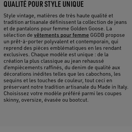
QUALITÉ POUR STYLE UNIQUE
Style vintage, matières de très haute qualité et
tradition artisanale définissent la collection de jeans
et de pantalons pour femme Golden Goose. La
sélection de
vêtements pour femme
GGDB propose
un prêt-à-porter polyvalent et contemporain, qui
reprend des pièces emblématiques en les rendant
exclusives. Chaque modèle est unique : de la
création la plus classique au jean rehaussé
d’empiècements raffinés, du denim de qualité aux
décorations inédites telles que les cabochons, les
sequins et les touches de couleur, tout ceci en
préservant notre tradition artisanale du Made in Italy.
Choisissez votre modèle préféré parmi les coupes
skinny, oversize, évasée ou bootcut.