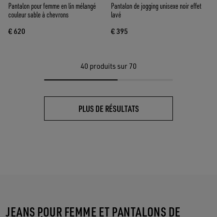
Pantalon pour femme en lin mélangé
Pantalon de jogging unisexe noir effet
couleur sable à chevrons
lavé
€ 620
€ 395
40
produits sur 70
PLUS DE RÉSULTATS
JEANS POUR FEMME ET PANTALONS DE