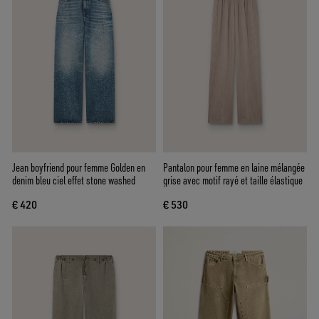
Jean boyfriend pour femme Golden en
Pantalon pour femme en laine mélangée
denim bleu ciel effet stone washed
grise avec motif rayé et taille élastique
€ 420
€ 530