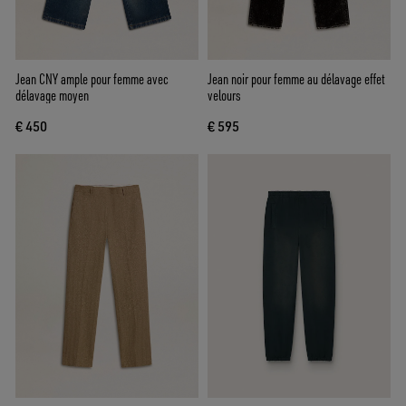
Jean CNY ample pour femme avec
Jean noir pour femme au délavage effet
délavage moyen
velours
€ 450
€ 595