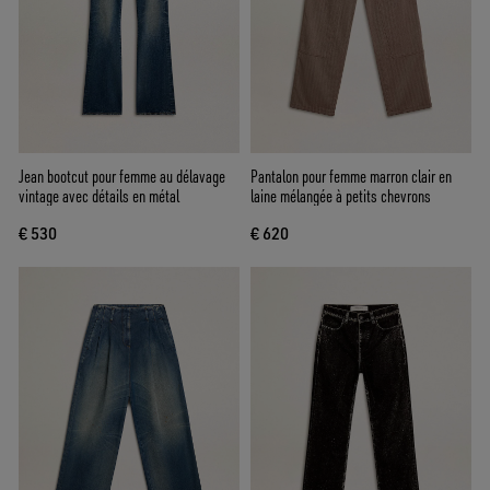
Jean bootcut pour femme au délavage
Pantalon pour femme marron clair en
vintage avec détails en métal
laine mélangée à petits chevrons
€ 530
€ 620