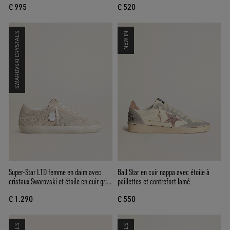
€ 995
€ 520
SWAROVSKI CRYSTALS
NEW IN
Super-Star LTD femme en daim avec
Ball Star en cuir nappa avec étoile à
cristaux Swarovski et étoile en cuir gris
paillettes et contrefort lamé
froid
€ 1.290
€ 550