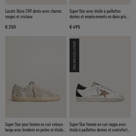
Lacets Skins CNY dorés avec charms
Super-Star avec étoile à paillettes
rouges et cristaux
dorées et empiècements en daim gris
froid
€ 250
€ 495
ONLINE EXCLUSIVE
Super-Star pour femme en cuir velours
Super-Star femme en cuir nappa avec
beige avec broderie en perles et étoile
étoile à paillettes dorées et contrefort à
en cuir velours lamé
paillettes noires