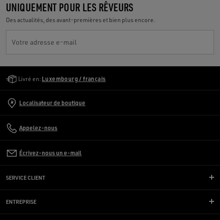
UNIQUEMENT POUR LES RÊVEURS
Des actualités, des avant-premières et bien plus encore.
Votre adresse e-mail
Golden Goose Services
Livré en:
Luxembourg / français
Localisateur de boutique
Appelez-nous
Écrivez-nous un e-mail
SERVICE CLIENT
ENTREPRISE