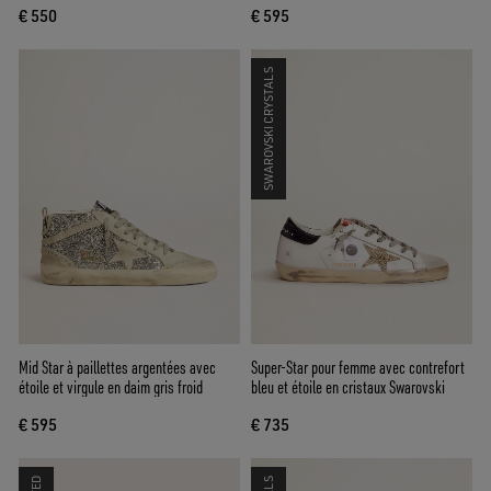
€ 550
€ 595
SWAROVSKI CRYSTALS
Mid Star à paillettes argentées avec
Super-Star pour femme avec contrefort
étoile et virgule en daim gris froid
bleu et étoile en cristaux Swarovski
€ 595
€ 735