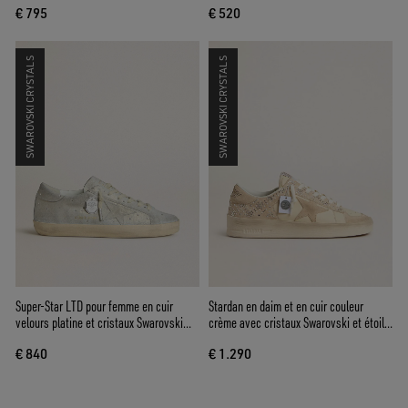
€ 795
€ 520
SWAROVSKI CRYSTALS
SWAROVSKI CRYSTALS
Super-Star LTD pour femme en cuir
Stardan en daim et en cuir couleur
velours platine et cristaux Swarovski
crème avec cristaux Swarovski et étoile
avec étoile en cuir velours platine
en daim
€ 840
€ 1.290