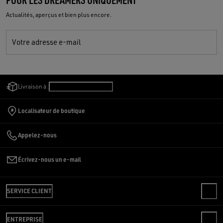
Actualités, aperçus et bien plus encore.
Votre adresse e-mail
Livraison à :
Luxembourg
/
Français
Localisateur de boutique
Appelez-nous
Écrivez-nous un e-mail
SERVICE CLIENT
CONTACTS
ENTREPRISE
FAQ