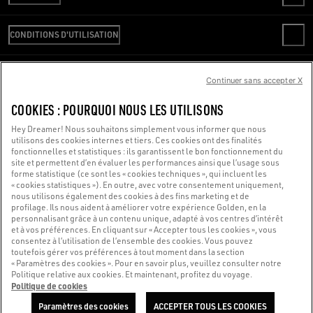
VÉRIFIER VOTRE COMMANDE
WE ARE GOLDEN
LIVRAISON
CONDITIONS D'UTILISATION
CODE ÉTHIQUE
RETOURS
DURABILITÉ
CONDITIONS DE VENTE
PAIEMENT
CARRIÈRES
CONDITIONS D’UTILISATION
Continuer sans accepter X
GUIDE DES TAILLES
NOUS SOMMES LÀ POUR VOUS AIDER
SERVICE DE PRESSE
POLITIQUE DE CONFIDENTIALITÉ
Vous utilisez un lecteur d’écran et vous rencontrez des difficultés ?
COOKIES : POURQUOI NOUS LES UTILISONS
COOKIES
PARAMÈTRES DES COOKIES
Contactez-nous
Hey Dreamer! Nous souhaitons simplement vous informer que nous
utilisons des cookies internes et tiers. Ces cookies ont des finalités
WHISTLEBLOWING
fonctionnelles et statistiques : ils garantissent le bon fonctionnement du
site et permettent d’en évaluer les performances ainsi que l’usage sous
DÉCLARATION D’ACCESSIBILITÉ
forme statistique (ce sont les « cookies techniques », qui incluent les
Made with ❤ in Venice.
« cookies statistiques »). En outre, avec votre consentement uniquement,
nous utilisons également des cookies à des fins marketing et de
Golden Goose S.p.A. ©2026 - Tous droits réservés.
Plus d'infos
profilage. Ils nous aident à améliorer votre expérience Golden, en la
personnalisant grâce à un contenu unique, adapté à vos centres d’intérêt
et à vos préférences. En cliquant sur « Accepter tous les cookies », vous
consentez à l’utilisation de l’ensemble des cookies. Vous pouvez
toutefois gérer vos préférences à tout moment dans la section
« Paramètres des cookies ». Pour en savoir plus, veuillez consulter notre
Politique relative aux cookies. Et maintenant, profitez du voyage.
Politique de cookies
Paramètres des cookies
ACCEPTER TOUS LES COOKIES