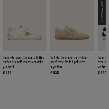
ONLINE EXCLUSIVE
Super-Star avec étoile à paillettes
Ball Star femme en cuir velours
Super-St
dorées et empiècements en daim
nacré avec étoile à paillettes
avec étoi
gris froid
argentées
contrefor
€ 495
€ 535
€ 520
prix actuel € 495
prix actuel € 535
prix a