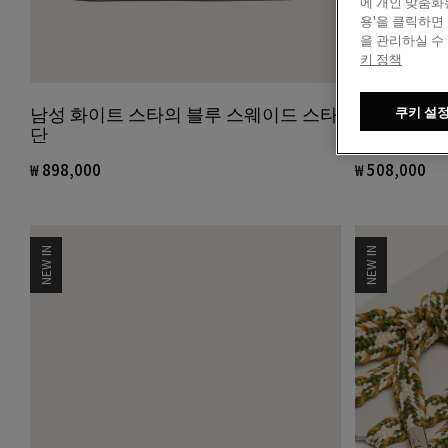
에 개인 맞춤화
용'을 클릭하면
을 관리하실 수
키 정책
허니 프레임
남성 화이트 스타의 블루 스웨이드 스타
쿠키 설
일 선글라
단
₩ 508,000
₩ 898,000
NEW IN
NEW IN