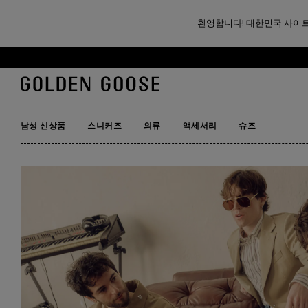
남성
환영합니다! 대한민국 사이트
슈퍼스타
기
꼬
본
리
811개 제품
콘
말
텐
콘
남성 신상품
스니커즈
의류
액세서리
슈즈
츠
텐
남성 신상품
스니커즈
의류
액세서리
슈즈
로
츠
건
로
너
건
뛰
너
기
뛰
기