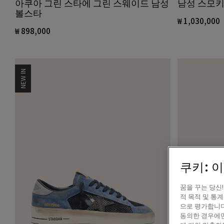
남성 스모키
아쿠아 그린 스타에 그린 스웨이드 남성
볼스타
₩ 1,030,000
₩ 898,000
NEW IN
쿠키: 
꿈을 꾸는 당신
적 목적 및 통
으로 평가합니다
동의한 경우에만