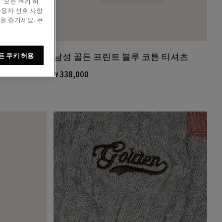
'모든 쿠키 허
사용자 선호 사항
정을 즐기세요.
쿠
남성 골든 프린트 블루 코튼 티셔츠
 남성 스타단
든 쿠키 허용
₩ 338,000