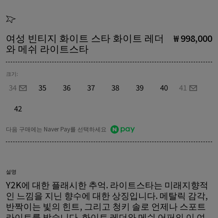
여성 빈티지 화이트 스타 화이트 레더
₩ 998,000
와 메쉬 라이트스타
크기:
34
35
36
37
38
39
40
41
42
다음 구매에는 Naver Pay를 선택하세요
설명
Y2K에 대한 플래시한 추억. 라이트스타는 미래지향적
인 느낌을 지닌 향수에 대한 상징입니다. 메탈릭 감각,
반짝이는 빛의 힌트, 그리고 청키 솔로 언제나 스포트
라이트를 받습니다. 화이트 레더와 메쉬 어퍼의 이 여