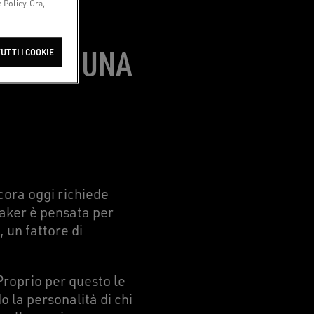
Policy. Ora,
CCONTA UNA
UTTI I COOKIE
ora oggi richiede
eaker è pensata per
, un fattore di
Proprio per questo le
 la personalità di chi