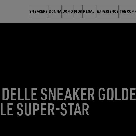
SNEAKERS
DONNA
UOMO
KIDS
REGALI
EXPERIENCE
THE COM
A DELLE SNEAKER GOLD
LLE SUPER-STAR