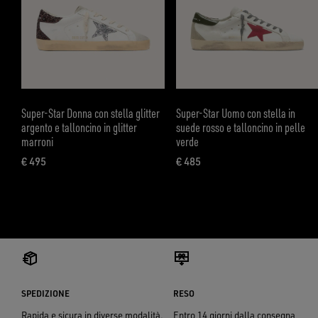
Super-Star Donna con stella glitter
Super-Star Uomo con stella in
argento e talloncino in glitter
suede rosso e talloncino in pelle
marroni
verde
€ 495
€ 485
prezzo attuale € 495
prezzo attuale € 485
SPEDIZIONE
RESO
Rapida e sicura in diverse modalità.
Entro 14 giorni dalla consegna