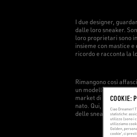
I due designer, guarda
dalle loro sneaker. Son
loro proprietari sono 
insieme con mastice e 
ricordo e racconta la l
Rimangono così affascin
un modello di scarpa c
COOKIE: 
market di Pasadena un p
nato. Qui, le utilizzano
Ciao Dreamer! Ti
delle sneaker degli ska
statistiche: assi
utilizzo (sono i 
utilizziamo cook
Golden, personali
cookie', ci prest