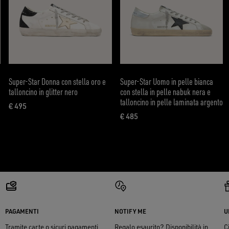
Super-Star Donna con stella oro e
Super-Star Uomo in pelle bianca
talloncino in glitter nero
con stella in pelle nabuk nera e
talloncino in pelle laminata argento
€ 495
prezzo attuale € 495
€ 485
prezzo attuale € 485
PAGAMENTI
NOTIFY ME
U
Tramite carte o sicuri pagamenti
Regalo esaurito? Disponibilità in
C