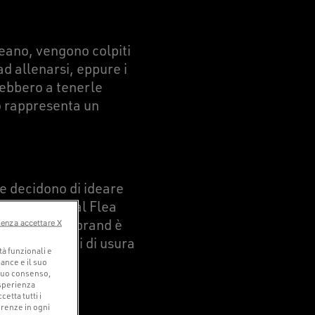
ceano, vengono colpiti
ad allenarsi, eppure i
rebbero a tenerle
io rappresenta un
he decidono di ideare
a. Comprano al Flea
hera, dove il brand è
senza accettare X
rodurre i segni di usura
tà funzionali e
ance e il suo
o tuo consenso,
esperienza
etta tutti i
ferenze in ogni