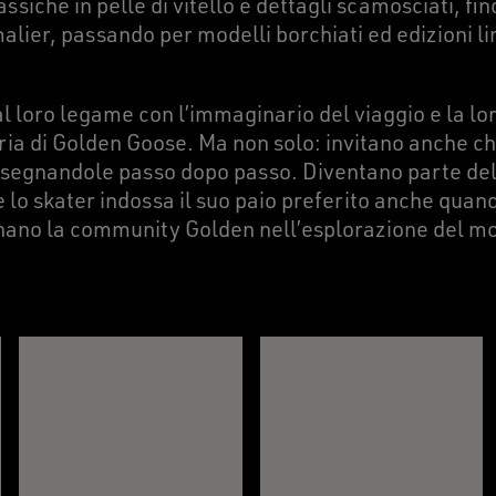
assiche in pelle di vitello e dettagli scamosciati, fi
malier, passando per modelli borchiati ed edizioni li
l loro legame con l’immaginario del viaggio e la lo
ria di Golden Goose. Ma non solo: invitano anche chi
 segnandole passo dopo passo. Diventano parte dell’
e lo skater indossa il suo paio preferito anche qua
ano la community Golden nell’esplorazione del m