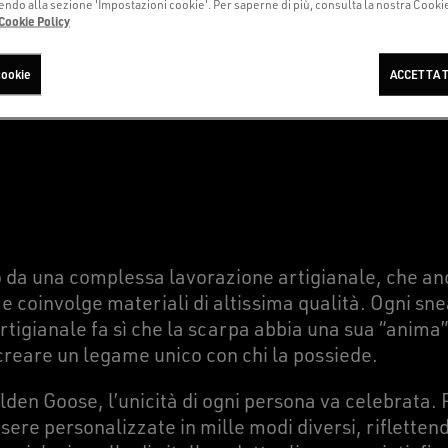
o alla sezione 'Impostazioni cookie'. Per saperne di più, consulta la nostra Cookie 
Cookie Policy
 GOOSE, OGNI SCARPA RA
cookie
ACCETTA T
da una complessa lavorazione artigianale, che anc
e coinvolge materiali di altissima qualità. Ogni sn
artigianale fa sì che la scarpa abbia una sua “anima”
 creare un legame unico con chi la possiede.
lden Goose, l’unicità di ogni persona va celebrata. 
re personalizzate in mille modi diversi, riflettendo