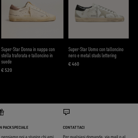
Super-Star Donna in nappa con
Super-Star Uomo con talloncino
stella traforata e talloncino in
nero e metal studs lettering
suede
€ 460
prezzo attuale € 460
€ 520
prezzo attuale € 520
N PACK SPECIALE
CONTATTACI
i pensiamo noi a stupire chi ami
Per qualsiasi domanda, via mail o al