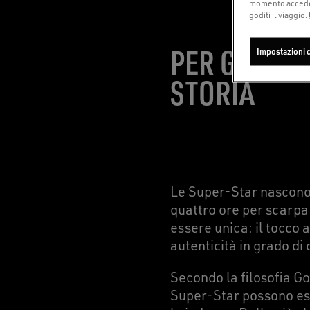
momento accedend
goditi il viaggio.
PER GOLDEN
Impostazioni 
STORIA
Le Super-Star nascono 
quattro ore per scarpa 
essere unica: il tocco 
autenticità in grado di
Secondo la filosofia Go
Super-Star possono esse