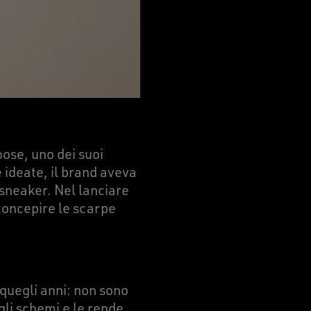
oose, uno dei suoi
 ideate, il brand aveva
 sneaker. Nel lanciare
concepire le scarpe
 quegli anni: non sono
gli schemi e le rende