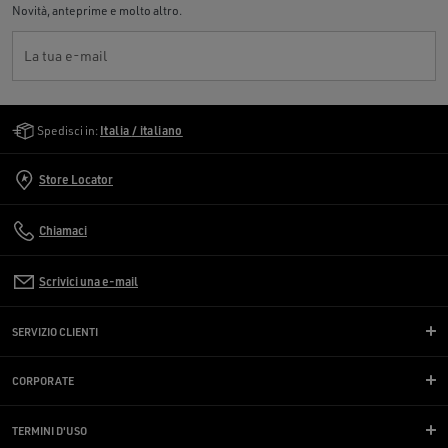
Novità, anteprime e molto altro.
La tua e-mail
Golden Goose Services
Spedisci in:
Italia / italiano
Store Locator
Chiamaci
Scrivici una e-mail
SERVIZIO CLIENTI
CORPORATE
TERMINI D'USO