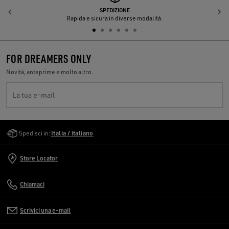
SPEDIZIONE
Indietro
A
Rapida e sicura in diverse modalità.
FOR DREAMERS ONLY
Novità, anteprime e molto altro.
La tua e-mail
Golden Goose Services
Spedisci in:
Italia / italiano
Store Locator
Chiamaci
Scrivici una e-mail