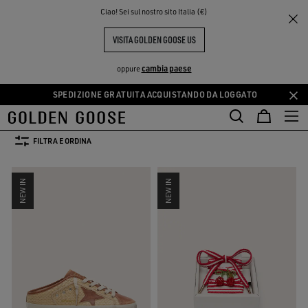
THE
Ciao! Sei sul nostro sito Italia (€)
Donna
Abbigliamento
Summer Selection
PERIENCE
COMMUNITY
SELEZIONE ESTIVA DONNA
VISITA GOLDEN GOOSE US
73 PRODOTTI
cambia paese
oppure
SPEDIZIONE GRATUITA ACQUISTANDO DA LOGGATO
Vai
Vai
Selezione Leather
Activewear
Summer Selection
Vedi Tutto
al
al
e
Selezione Leather
Activewear
Summer Selection
contenuto
contenuto
FILTRA E ORDINA
principale
del
piè
NEW IN
NEW IN
di
pagina