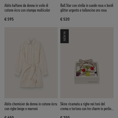
Abito kaftano da donna in voile di
Ball Star con stella in suede rosa e bordi
cotone écru con stampa multicolor
glitter argento e talloncino oro rosa
€ 595
€ 520
NEW IN
Abito chemisier da donna in cotone écru
Skins ricamata a righe nei toni del
con righe beige e marroni
crema e tortora con tre charm in perline
a forma di frutta
€ 650
€ 250