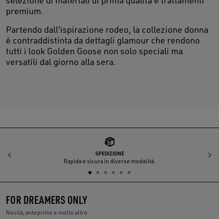
selezione di materiali di prima qualità e trattamenti
premium.
Partendo dall'ispirazione rodeo, la collezione donna
è contraddistinta da dettagli glamour che rendono
tutti i look Golden Goose non solo speciali ma
versatili dal giorno alla sera.
SPEDIZIONE
Indietro
A
Rapida e sicura in diverse modalità.
FOR DREAMERS ONLY
Novità, anteprime e molto altro.