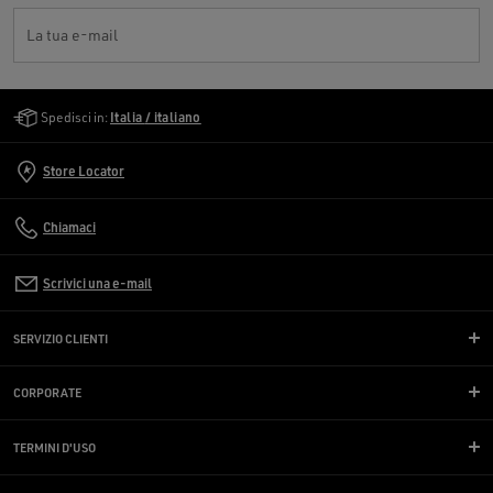
La tua e-mail
Golden Goose Services
Spedisci in:
Italia / italiano
Store Locator
Chiamaci
Scrivici una e-mail
SERVIZIO CLIENTI
CORPORATE
TERMINI D'USO