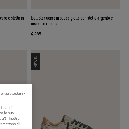
curo e stella in
Ball Star uomo in suede giallo con stella argento e
inserti in rete gialla
€ 485
NEW IN
 senza accettare X
finalità
ca la sua
ci'). Inoltre,
permettono di