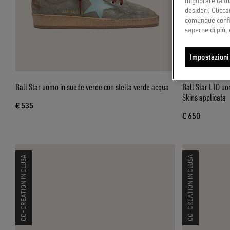
migliorare la tu
desideri. Cliccan
comunque config
saperne di più, 
Impostazioni
Ball Star uomo in suede verde con stella verde acqua
Ball Star LTD uo
Skins applicata
€ 535
€ 650
CO-CREATION INCLUSA
CO-CREATION INCLUSA