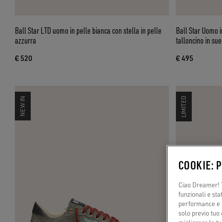
Ball Star LTD uomo in pelle bianca con stella in pelle
Ball Star Uomo i
azzurra
talloncino in su
€ 520
€ 495
NEW IN
LIMITED
COOKIE: 
Ciao Dreamer! T
funzionali e sta
performance e il
solo previo tuo 