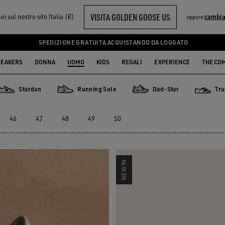
VISITA GOLDEN GOOSE US
ei sul nostro sito Italia (€)
cambia
oppure
SPEDIZIONE GRATUITA ACQUISTANDO DA LOGGATO
EAKERS
DONNA
UOMO
KIDS
REGALI
EXPERIENCE
THE CO
Stardan
Running Sole
Dad-Star
Tru
Stardan
Running Sole
Dad-Star
True-Sta
46
47
48
49
50
NEW IN