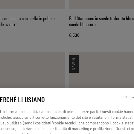
n suede ocra con stella in pelle e
Ball Star uomo in suede traforato blu s
ede azzurro
suede blu scuro
€ 530
NEW IN
PERCHÈ LI USIAMO
Continua
i informiamo che utilizziamo cookie, di prime e terze parti. Questi cookie hanno 
tistiche: assicurano il corretto funzionamento del sito e valutano in forma statisti
 suo utilizzo (sono i cosiddetti 'cookie tecnici', che comprendono i 'cookie statisti
consenso, utilizziamo cookie per finalità di marketing e profilazione. Questi ci 