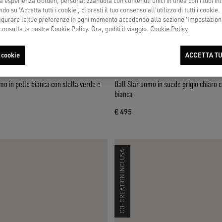
a esperienza Golden, personalizzandola con contenuti unici in linea con i tuoi int
do su 'Accetta tutti i cookie', ci presti il tuo consenso all'utilizzo di tutti i cookie.
urare le tue preferenze in ogni momento accedendo alla sezione 'Impostazioni
consulta la nostra Cookie Policy. Ora, goditi il viaggio.
Cookie Policy
 cookie
ACCETTA TU
mo in pelle bianca con stella verde e
Ball Star uomo in suede grigio chiaro c
bianca
€ 495
CO-CREATION INCLUSA