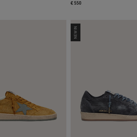
€ 550
NEW IN