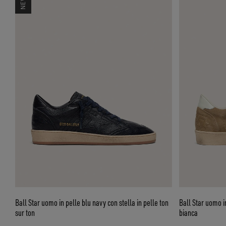
Ball Star uomo in pelle blu navy con stella in pelle ton
Ball Star uomo in suede m
sur ton
bianca