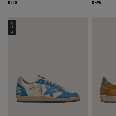
€ 550
€ 495
NEW IN