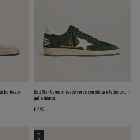
lla bordeaux
Ball Star Uomo in suede verde con stella e talloncino in
pelle bianca
€ 495
NEW IN