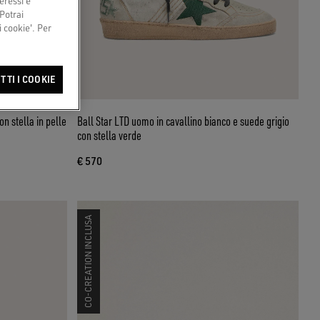
eressi e
 Potrai
 cookie'. Per
TTI I COOKIE
on stella in pelle
Ball Star LTD uomo in cavallino bianco e suede grigio
con stella verde
€ 570
CO-CREATION INCLUSA