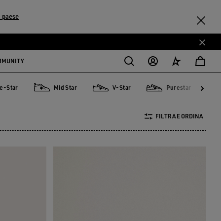
 paese
MMUNITY
e-Star
Mid Star
V-Star
Purestar
r
Mid Star
V-Star
Purestar
Sky
FILTRA E ORDINA