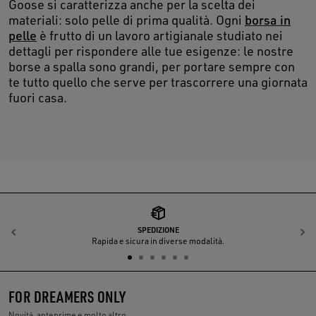
Goose si caratterizza anche per la scelta dei
materiali: solo pelle di prima qualità. Ogni
borsa in
pelle
è frutto di un lavoro artigianale studiato nei
dettagli per rispondere alle tue esigenze: le nostre
borse a spalla sono grandi, per portare sempre con
te tutto quello che serve per trascorrere una giornata
fuori casa.
SPEDIZIONE
Indietro
A
Rapida e sicura in diverse modalità.
FOR DREAMERS ONLY
Novità, anteprime e molto altro.