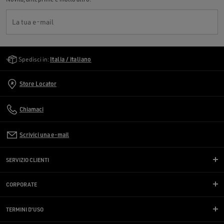
La tua e-mail
Golden Goose Services
Spedisci in:
Italia / italiano
Store Locator
Chiamaci
Scrivici una e-mail
SERVIZIO CLIENTI
CORPORATE
TERMINI D'USO