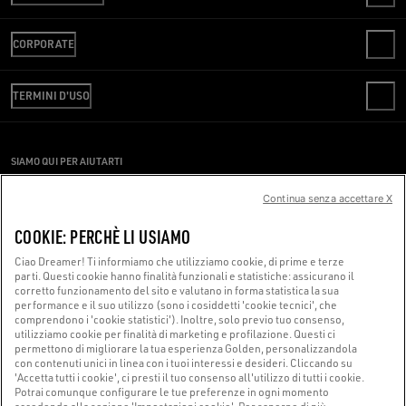
CONTATTI
CORPORATE
FAQ
VERIFICA IL TUO ORDINE
WE ARE GOLDEN
SPEDIZIONI
TERMINI D'USO
CODICE ETICO
RESI
SOSTENIBILITÀ
TERMINI DI VENDITA
PAGAMENTI
LAVORA CON NOI
CONDIZIONI DI UTILIZZO
GUIDA ALLE TAGLIE
SIAMO QUI PER AIUTARTI
PRESS OFFICE
PRIVACY POLICY
Stai utilizzando uno screen reader e hai difficoltà?
COOKIES
Continua senza accettare X
IMPOSTAZIONI COOKIE
Contattaci
COOKIE: PERCHÈ LI USIAMO
WHISTLEBLOWING
Ciao Dreamer! Ti informiamo che utilizziamo cookie, di prime e terze
DICHIARAZIONE DI ACCESSIBILITÀ
parti. Questi cookie hanno finalità funzionali e statistiche: assicurano il
Made with ❤ in Venice.
corretto funzionamento del sito e valutano in forma statistica la sua
performance e il suo utilizzo (sono i cosiddetti 'cookie tecnici', che
Golden Goose S.p.A. ©2026 - All Rights Reserved.
Maggiori informazioni
comprendono i 'cookie statistici'). Inoltre, solo previo tuo consenso,
utilizziamo cookie per finalità di marketing e profilazione. Questi ci
permettono di migliorare la tua esperienza Golden, personalizzandola
con contenuti unici in linea con i tuoi interessi e desideri. Cliccando su
'Accetta tutti i cookie', ci presti il tuo consenso all'utilizzo di tutti i cookie.
Potrai comunque configurare le tue preferenze in ogni momento