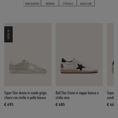
SNEAKERS
BORSE
STIVALI
GIACCHE
NEW IN
Super-Star donna in suede grigio
Ball Star Uomo in nappa bianca e
Super-St
chiaro con stella in pelle bianca
stella nera
suede e 
€ 495
€ 485
€ 460
prezzo attuale € 495
prezzo attuale € 485
prezz