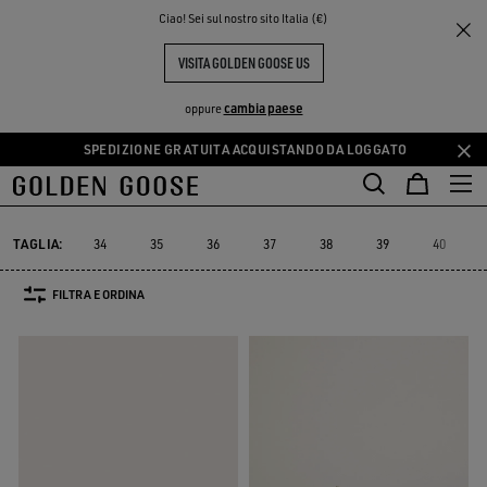
THE
Ciao! Sei sul nostro sito Italia (€)
Donna
Sneakers
Mid Star
PERIENCE
COMMUNITY
MID STAR DONNA
VISITA GOLDEN GOOSE US
30 PRODOTTI
cambia paese
oppure
SPEDIZIONE GRATUITA ACQUISTANDO DA LOGGATO
Vai
Vai
al
al
Mid Star
Running Sole
Hi Star
Stardan
Slide
Purestar
Running Sole
Hi Star
Stardan
Slide
Purestar
Mid Star
contenuto
contenuto
principale
del
TAGLIA:
34
35
36
37
38
39
40
piè
di
FILTRA E ORDINA
pagina