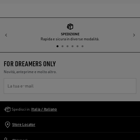
SPEDIZIONE
Indietro
A
Rapida e sicura in diverse modalità.
FOR DREAMERS ONLY
Novità, anteprime e molto altro.
La tua e-mail
Golden Goose Services
Spedisci in:
Italia / italiano
Store Locator