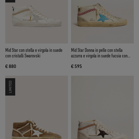
Mid Star con stella e virgola in suede
Mid Star Donna in pelle con stella
con cristalli Swarovski
azzurra e virgola in suede fucsia con
borchie platino
€ 880
€ 595
LIMITED