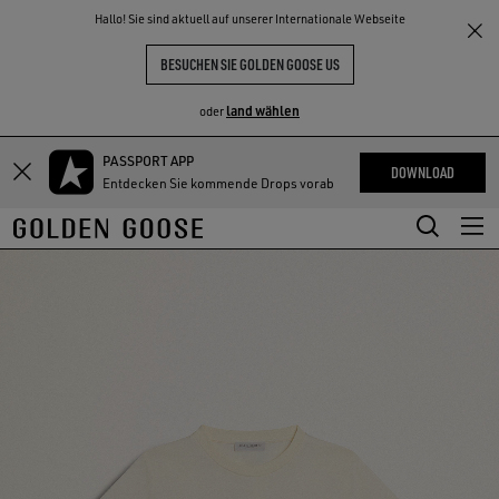
THE
Hallo! Sie sind aktuell auf unserer Internationale Webseite
NKE
ERLEBNISSE
COMMUNITY
BESUCHEN SIE GOLDEN GOOSE US
land wählen
oder
PASSPORT APP
Zum
Zum
DOWNLOAD
Entdecken Sie kommende Drops vorab
Hauptinhalt
Footer-
springen
Inhalt
springen