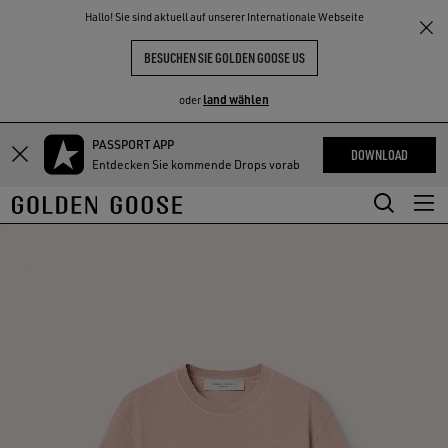
THE
Hallo! Sie sind aktuell auf unserer Internationale Webseite
NKE
ERLEBNISSE
COMMUNITY
BESUCHEN SIE GOLDEN GOOSE US
land wählen
oder
PASSPORT APP
Zum
Zum
DOWNLOAD
Entdecken Sie kommende Drops vorab
Hauptinhalt
Footer-
springen
Inhalt
springen