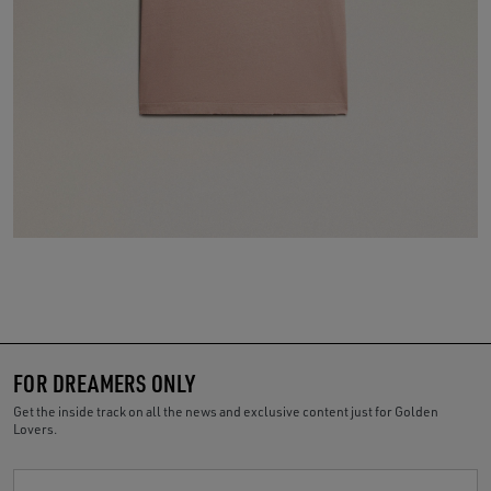
FOR DREAMERS ONLY
Get the inside track on all the news and exclusive content just for Golden
Lovers.