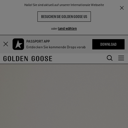
THE
Hallo! Sie sind aktuell auf unserer Internationale Webseite
NKE
ERLEBNISSE
COMMUNITY
BESUCHEN SIE GOLDEN GOOSE US
land wählen
oder
PASSPORT APP
Zum
Zum
DOWNLOAD
Entdecken Sie kommende Drops vorab
Hauptinhalt
Footer-
springen
Inhalt
springen