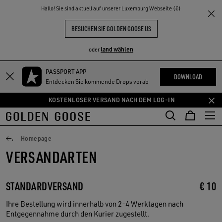
THE
Hallo! Sie sind aktuell auf unserer Luxemburg Webseite (€)
NKE
ERLEBNISSE
COMMUNITY
BESUCHEN SIE GOLDEN GOOSE US
land wählen
oder
PASSPORT APP
Zum
Zum
DOWNLOAD
Entdecken Sie kommende Drops vorab
Hauptinhalt
Footer-
springen
Inhalt
KOSTENLOSER VERSAND NACH DEM LOG-IN
springen
Versand
Homepage
VERSANDARTEN
STANDARDVERSAND
€ 10
Ihre Bestellung wird innerhalb von 2-4 Werktagen nach
Entgegennahme durch den Kurier zugestellt.