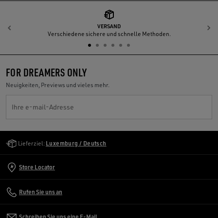
VERSAND
Zurück
W
Verschiedene sichere und schnelle Methoden.
FOR DREAMERS ONLY
Neuigkeiten, Previews und vieles mehr.
Ihre e-mail-Adresse
Golden Goose Services
Lieferziel:
Luxemburg / Deutsch
Store Locator
Rufen Sie uns an
Schreiben Sie uns eine E-Mail