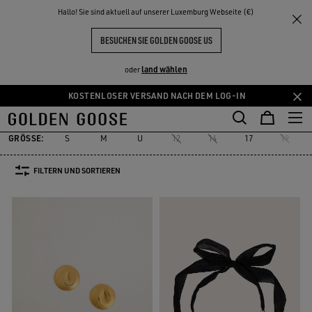
THE
Hallo! Sie sind aktuell auf unserer Luxemburg Webseite (€)
Damen
Accessories
Schmuck
NKE
ERLEBNISSE
COMMUNITY
SCHMUCK FÜR DAMEN
BESUCHEN SIE GOLDEN GOOSE US
18 PRODUKTE
land wählen
oder
KOSTENLOSER VERSAND NACH DEM LOG-IN
Schmuck
Hüte
Seidentücher und Schals
Gürtel
Sonnenbrille
Zum
Zum
Schmuck
Hüte
Seidentücher und Schals
Gürtel
Sonnenbril
Hauptinhalt
Footer-
springen
Inhalt
GRÖSSE:
S
M
U
12
14
17
19
springen
FILTERN UND SORTIEREN