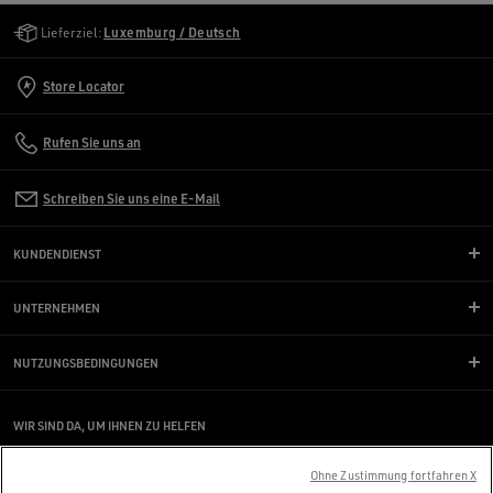
Golden Goose Services
Lieferziel:
Luxemburg / Deutsch
Store Locator
Rufen Sie uns an
Schreiben Sie uns eine E-Mail
KUNDENDIENST
UNTERNEHMEN
NUTZUNGSBEDINGUNGEN
WIR SIND DA, UM IHNEN ZU HELFEN
Verwenden Sie einen Screenreader und haben Schwierigkeiten damit?
Kontaktieren Sie uns
Ohne Zustimmung fortfahren X