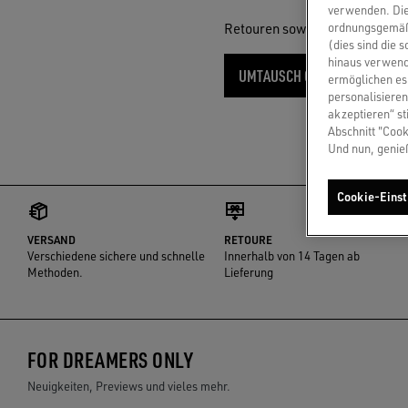
verwenden. Die
Retouren sowie der Größenumt
ordnungsgemäße
(dies sind die 
hinaus verwend
UMTAUSCH GEGEN EINE ANDE
ermöglichen es 
personalisieren
akzeptieren“ st
Abschnitt "Cook
Und nun, genie
Cookie-Einst
VERSAND
RETOURE
Verschiedene sichere und schnelle
Innerhalb von 14 Tagen ab
Methoden.
Lieferung
FOR DREAMERS ONLY
Neuigkeiten, Previews und vieles mehr.