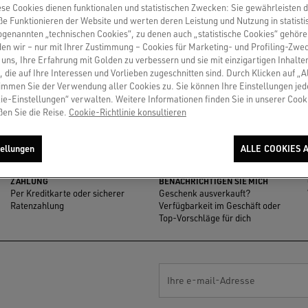
se Cookies dienen funktionalen und statistischen Zwecken: Sie gewährleisten 
ausch sind kostenlos.
 Funktionieren der Website und werten deren Leistung und Nutzung in statisti
sogenannten „technischen Cookies“, zu denen auch „statistische Cookies“ gehör
en wir – nur mit Ihrer Zustimmung – Cookies für Marketing- und Profiling-Zwe
RE GRÖSSE
uns, Ihre Erfahrung mit Golden zu verbessern und sie mit einzigartigen Inhalte
, die auf Ihre Interessen und Vorlieben zugeschnitten sind. Durch Klicken auf „A
immen Sie der Verwendung aller Cookies zu. Sie können Ihre Einstellungen jed
ie-Einstellungen“ verwalten. Weitere Informationen finden Sie in unserer Cooki
ßen Sie die Reise.
Cookie-Richtlinie konsultieren
ellungen
ALLE COOKIES 
ZAHLUNG
BENACHRICHTIGEN SIE MICH
Per Kreditkarte oder sicherer
Geschenk ausverkauft?
Ratenzahlung
Verfügbarkeit im Geschäft oder
Top-Vorschläge für dich
Ihre e-mail-Adresse