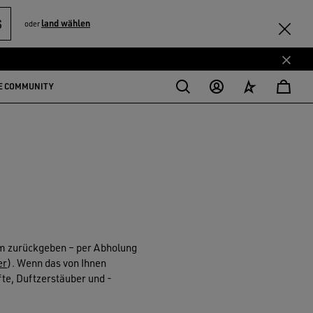
S
land wählen
oder
E COMMUNITY
um zurückgeben – per Abholung
er
). Wenn das von Ihnen
fte, Duftzerstäuber und -