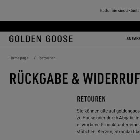
Hallo! Sie sind aktuel
Zum
Zum
Hauptinhalt
Footer-
SNEAK
springen
Inhalt
springen
Homepage
Retouren
RÜCKGABE & WIDERRU
RETOUREN
Sie können alle auf goldengoo
zu Hause oder durch Abgabe in
erworbene Produkt unter eine d
stäbchen, Kerzen, Strandartik