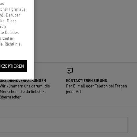
das
scher Form aus
en). Darüber
cke. Diese
n zu
lle Cookies
erzeit im
e-Richtlinie.
AKZEPTIEREN
GESCHENKVERPACKUNGEN
KONTAKTIEREN SIE UNS
Wir kümmern uns darum, die
Per E-Mail oder Telefon bei Fragen
Menschen, die du liebst, zu
jeder Art
überraschen