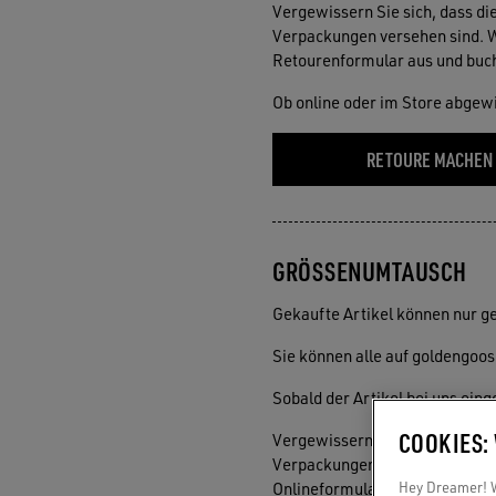
Vergewissern Sie sich, dass die
Verpackungen versehen sind. W
Retourenformular aus und buch
Ob online oder im Store abgew
RETOURE MACHEN
GRÖSSENUMTAUSCH
Gekaufte Artikel können nur g
Sie können alle auf goldengoo
Sobald der Artikel bei uns eing
COOKIES:
Vergewissern Sie sich, dass die
Verpackungen versehen sind. W
Onlineformular aus und buchen
Hey Dreamer! Wi