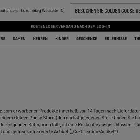
BESUCHEN SIE GOLDEN GOOSE U
l auf unserer Luxemburg Webseite (€)
KOSTENLOSER VERSAND NACH DEM LOG-IN
ERS
DAMEN
HERREN
KINDER
GESCHENKE
ERLEBNISSE
TH
F
se.com erworbenen Produkte innerhalb von 14 Tagen nach Lieferdat
 einem Golden Goose Store (den nächstgelegenen Store finden Sie
hi
er folgenden Kategorien fällt, ist eine Rückgabe ausgeschlossen: Dü
el und gemeinsam kreierte Artikel („Co-Creation-Artikel“).