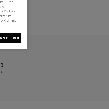
cke. Diese
n zu
lle Cookies
erzeit im
e-Richtlinie.
AKZEPTIEREN
1B
us