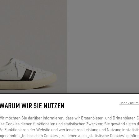
 WARUM WIR SIE NUTZEN
Ohne Zustim
r möchten Sie darüber informieren, dass wir Erstanbieter- und Drittanbieter-
eaker Yatay Model 1B mit weißem
se Cookies dienen funktionalen und statistischen Zwecken: Sie gewährleisten 
 Funktionieren der Website und werten deren Leistung und Nutzung in statisti
basiertem Material und schwarzem Y
sogenannten „technischen Cookies“, zu denen auch „statistische Cookies“ gehör