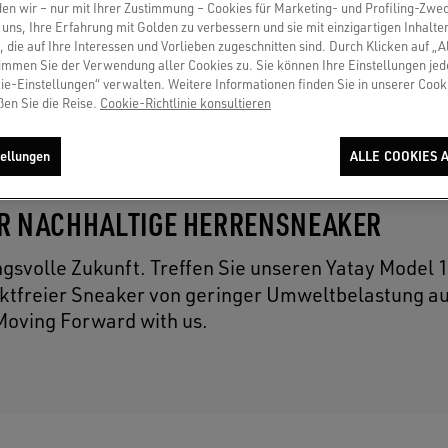
en wir – nur mit Ihrer Zustimmung – Cookies für Marketing- und Profiling-Zwe
uns, Ihre Erfahrung mit Golden zu verbessern und sie mit einzigartigen Inhalte
, die auf Ihre Interessen und Vorlieben zugeschnitten sind. Durch Klicken auf „A
immen Sie der Verwendung aller Cookies zu. Sie können Ihre Einstellungen jed
ie-Einstellungen“ verwalten. Weitere Informationen finden Sie in unserer Cooki
ßen Sie die Reise.
Cookie-Richtlinie konsultieren
ellungen
ALLE COOKIES 
ER NACHHALTIGE HERRENSNEAKER
ngsvolle Zukunft. Treffen Sie unseren Yatay Model 
duktfreier Sneaker von geringer Umweltbelastung a
Moving Forward with us.