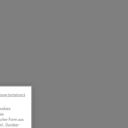
mung fortfahren X
Cookies
das
scher Form aus
en). Darüber