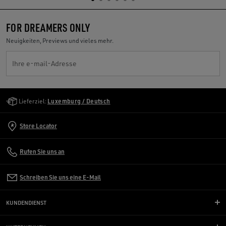
FOR DREAMERS ONLY
Neuigkeiten, Previews und vieles mehr.
Ihre e-mail-Adresse
Golden Goose Services
Lieferziel:
Luxemburg / Deutsch
Store Locator
Rufen Sie uns an
Schreiben Sie uns eine E-Mail
KUNDENDIENST