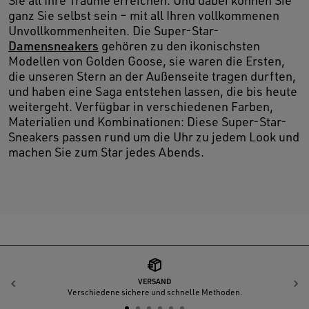
Sie all Ihre Träume erreichen. Und dabei können Sie
ganz Sie selbst sein – mit all Ihren vollkommenen
Unvollkommenheiten. Die Super-Star-
Damensneakers
gehören zu den ikonischsten
Modellen von Golden Goose, sie waren die Ersten,
die unseren Stern an der Außenseite tragen durften,
und haben eine Saga entstehen lassen, die bis heute
weitergeht. Verfügbar in verschiedenen Farben,
Materialien und Kombinationen: Diese Super-Star-
Sneakers passen rund um die Uhr zu jedem Look und
machen Sie zum Star jedes Abends.
VERSAND
Zurück
W
Verschiedene sichere und schnelle Methoden.