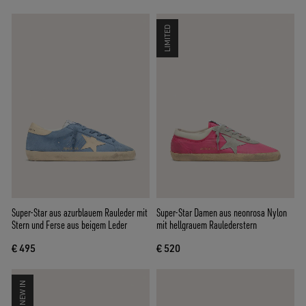
LIMITED
Super-Star aus azurblauem Rauleder mit
Super-Star Damen aus neonrosa Nylon
Stern und Ferse aus beigem Leder
mit hellgrauem Raulederstern
€ 495
€ 520
NEW IN