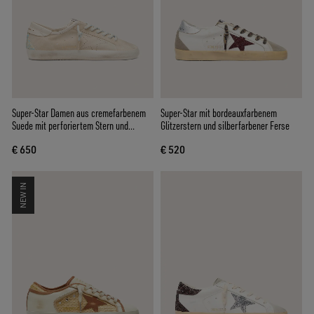
Super-Star Damen aus cremefarbenem
Super-Star mit bordeauxfarbenem
Suede mit perforiertem Stern und
Glitzerstern und silberfarbener Ferse
Perlchen-Einsatz
€ 650
€ 520
NEW IN