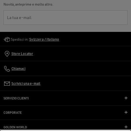
Novità, anteprime e molto altro.
La tua e-mail
Golden Goose Services
Spedisci in:
Svizzera / italiano
Store Locator
Chiamaci
Scrivici una e-mail
SERVIZIO CLIENTI
CORPORATE
GOLDEN WORLD