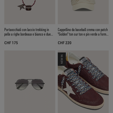
Portaocchiali con laccio trekking in
Cappellino da baseball crema con patch
pelle a righe bordeaux e bianco e due
"Golden" ton sur ton e pin verde a forma
clip con lavorazione floreale
di stella
CHF 175
CHF 220
NEW IN