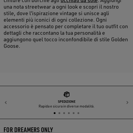
cinture con borchie agli
occhiali da sole
. Aggiungi
una nota streetwear a ogni look e scopri il nostro
stile, dove l'ispirazione vintage si unisce agli
elementi più iconici di ogni collezione. Ogni
accessorio è pensato per completare il tuo outfit con
dettagli che raccontano la tua personalità e
aggiungono quel tocco inconfondibile di stile Golden
Goose.
SPEDIZIONE
Indietro
A
Rapida e sicura in diverse modalità.
FOR DREAMERS ONLY